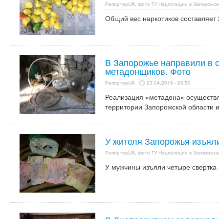
РепортерUA, фото ГУ Нацполиции в Запорожск
Общий вес наркотиков составляет 
В Запорожье направили в 
метадонщиков. Фото
РепортерUA
23.04.2018 - 20:50
Реализация «метадона» осуществл
территории Запорожской области и
У жителя Запорожья изъяли
РепортерUA, фото ГУ Нацполиции в Запорожск
У мужчины изъяли четыре свертка