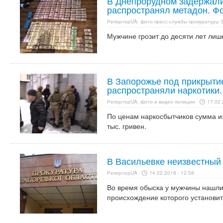
В Днепрорудном задержали
распространял метадон. Ф
РепортерUA, фото пресс-службы прокуратуры 
Мужчине грозит до десяти лет лиш
В Запорожье под прикрыти
распространяли наркотики.
РепортерUA, фото и видео полиции
17.02.
По ценам наркосбытчиков сумма из
тыс. гривен.
В Васильевке неизвестный
РепортерUA
14.02.2018 - 12:58
Во время обыска у мужчины нашли
происхождение которого установит