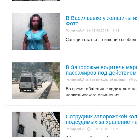
В Васильевке у женщины из
Фото
РепортерUA
08.08.2018 - 16:18
Санкция статьи – лишение свободы 
В Запорожье водитель мар
пассажиров под действием
РепортерUA, видео патрульной полиции
02
Во время общения с водителем па
наркотического опьянения.
Сотрудник запорожской кол
подсудимых за хранение н
РепортерUA
28.07.2018 - 16:59