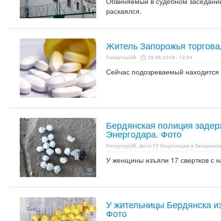
Обвиняемый в судебном заседании
раскаялся.
Житель Запорожья торгова
РепортерUA
22.06.2018 - 12:24
Сейчас подозреваемый находится 
Бердянская полиция задер
Энергодара. Фото
РепортерUA, фото ГУ Нацполиции в Запорожск
У женщины изъяли 17 свертков с н
У жительницы Бердянска из
Фото