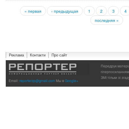
« первая
‹ предыдущая
1
2
3
4
Страницы
последняя »
Реклама
Контакти
Про сайт
Передрук матеріа
гіперпосиланням 
ЗМІ тільки зі зг
Email:
reporterzp@gmail.com
Мы в
Google+