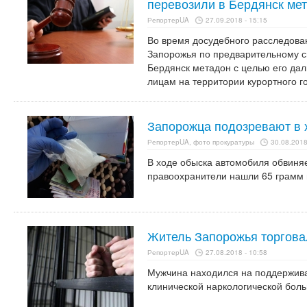
перевозили в Бердянск ме
РепортерUA
27.09.2018 - 15:15
Во время досудебного расследова
Запорожья по предварительному с
Бердянск метадон с целью его да
лицам на территории курортного г
Запорожца подозревают в 
РепортерUA, фото прокуратуры
30.08.2018
В ходе обыска автомобиля обвиня
правоохранители нашли 65 грамм 
Житель Запорожья торгова
РепортерUA
27.08.2018 - 10:58
Мужчина находился на поддержив
клинической наркологической боль