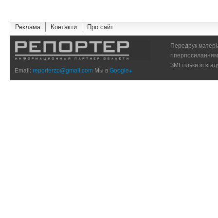
Реклама
Контакти
Про сайт
Передрук матеріа
гіперпосиланням 
ЗМІ тільки зі зг
Email:
reporterzp@gmail.com
Мы в
Google+