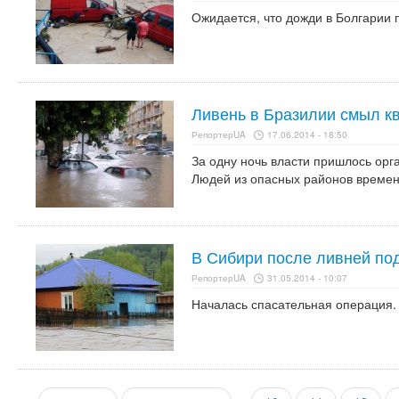
Ожидается, что дожди в Болгарии 
Ливень в Бразилии смыл к
РепортерUA
17.06.2014 - 18:50
За одну ночь власти пришлось орг
Людей из опасных районов временн
В Сибири после ливней по
РепортерUA
31.05.2014 - 10:07
Началась спасательная операция.