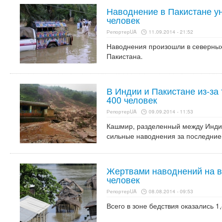
Наводнение в Пакистане у
человек
РепортерUA
11.09.2014 - 21:52
Наводнения произошли в северных
Пакистана.
В Индии и Пакистане из-за
400 человек
РепортерUA
09.09.2014 - 11:53
Кашмир, разделенный между Инди
сильные наводнения за последние 
Жертвами наводнений на в
человек
РепортерUA
08.08.2014 - 09:53
Всего в зоне бедствия оказались 1