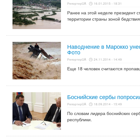
РепортерUA
16.01.2015 - 18:31
Ранее на этой неделе президент с
территории страны зоной бедстви
Наводнение в Марокко унес
Фото
РепортерUA
24.11.2014 - 14:49
Еще 18 человек считаются пропав
Боснийские сербы попроси
РепортерUA
18.09.2014 - 15:49
По словам лидера боснийских серб
республики.