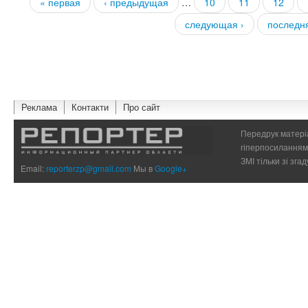
« первая
‹ предыдущая
…
10
11
12
Страницы
следующая ›
последн
Реклама
Контакти
Про сайт
Передрук матеріа
гіперпосиланням 
ЗМІ тільки зі зг
Email:
reporterzp@gmail.com
Мы в
Google+