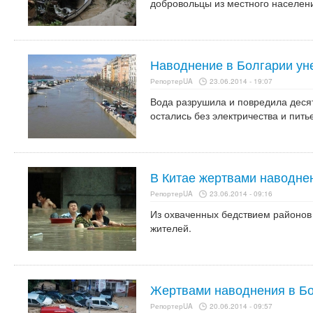
добровольцы из местного населен
Наводнение в Болгарии ун
РепортерUA
23.06.2014 - 19:07
Вода разрушила и повредила деся
остались без электричества и пить
В Китае жертвами наводнен
РепортерUA
23.06.2014 - 09:16
Из охваченных бедствием районов 
жителей.
Жертвами наводнения в Бо
РепортерUA
20.06.2014 - 09:57