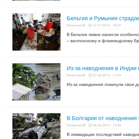
Бельгия и Румыния страда
РепортерUA
31.07.2014 - 16:24
В Бельгии ливни нанесли особенн
– валлонскому и фламандскому Бр
Из-за наводнения в Индии 
РепортерUA
27.06.2014 - 17:04
Из-за наводнения покинули свои д
В Болгарии от наводнения 
РепортерUA
26.06.2014 - 14:58
В ликвидации последствий наводн