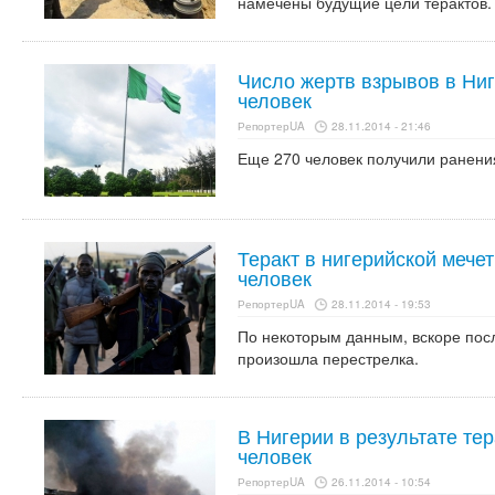
намечены будущие цели терактов.
Число жертв взрывов в Ниг
человек
РепортерUA
28.11.2014 - 21:46
Еще 270 человек получили ранения
Теракт в нигерийской мече
человек
РепортерUA
28.11.2014 - 19:53
По некоторым данным, вскоре посл
произошла перестрелка.
В Нигерии в результате тер
человек
РепортерUA
26.11.2014 - 10:54