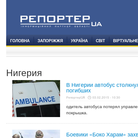
ГОЛОВНА
ЗАПОРІЖЖЯ
УКРАЇНА
СВІТ
ВІРТУАЛЬН
Нигерия
В Нигерии автобус столкнул
погибших
РепортерUA
03.02.2015 - 10:30
одитель автобуса потерял управлен
покрышка.
Боевики «Боко Харам» захв