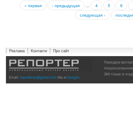
« первая
‹ предыдущая
…
4
5
6
Страницы
следующая ›
последн
Реклама
Контакти
Про сайт
Передрук матеріа
гіперпосиланням 
ЗМІ тільки зі зг
Email:
reporterzp@gmail.com
Мы в
Google+