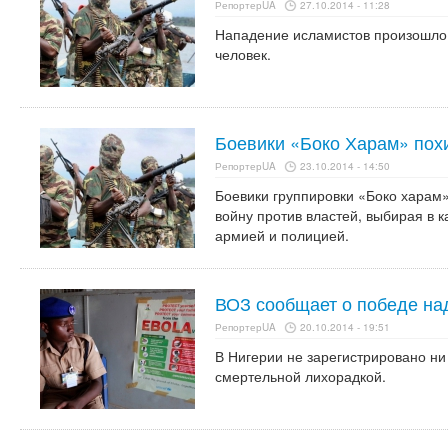
РепортерUA
27.10.2014 - 11:28
​Нападение исламистов произошло 
человек.
Боевики «Боко Харам» пох
РепортерUA
23.10.2014 - 14:50
Боевики группировки «Боко харам»
войну против властей, выбирая в к
армией и полицией.
ВОЗ сообщает о победе на
РепортерUA
20.10.2014 - 19:51
В Нигерии не зарегистрировано ни
смертельной лихорадкой.