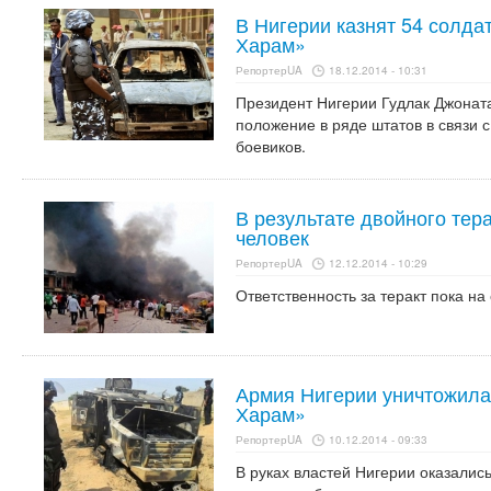
В Нигерии казнят 54 солдат
Харам»
РепортерUA
18.12.2014 - 10:31
Президент Нигерии Гудлак Джонат
положение в ряде штатов в связи с
боевиков.
В результате двойного тера
человек
РепортерUA
12.12.2014 - 10:29
Ответственность за теракт пока на 
Армия Нигерии уничтожила
Харам»
РепортерUA
10.12.2014 - 09:33
В руках властей Нигерии оказалис