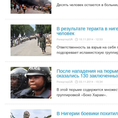
Десять человек остаются в больни
В результате теракта в ниг
человек
РепортерUA
10.11.2014 - 12:53
Ответственность за взрыв на себя 
подозревает исламистскую группи
После нападения на тюрьм
оказались 130 заключенны
РепортерUA
03.11.2014 - 15:34
В этой тюрьме содержится множест
группировкой «Боко Харам».
В Нигерии боевики похитил