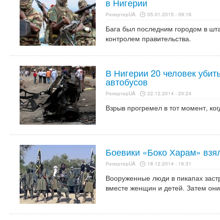
в Нигерии
РепортерUA
05.01.2015 - 09:16
Бага был последним городом в шта
контролем правительства.
В Нигерии 20 человек убит
автобусов
РепортерUA
22.12.2014 - 20:24
Взрыв прогремел в тот момент, ког
Боевики «Боко Харам» взял
РепортерUA
18.12.2014 - 16:31
Вооруженные люди в пикапах заст
вместе женщин и детей. Затем они