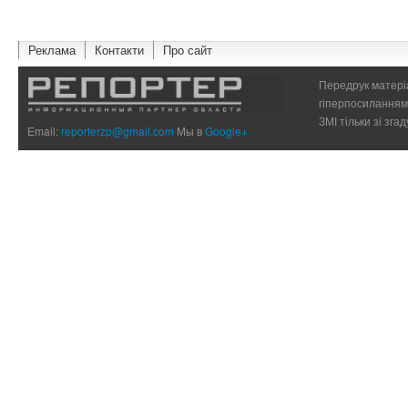
Реклама
Контакти
Про сайт
Передрук матеріа
гіперпосиланням 
ЗМІ тільки зі зг
Email:
reporterzp@gmail.com
Мы в
Google+