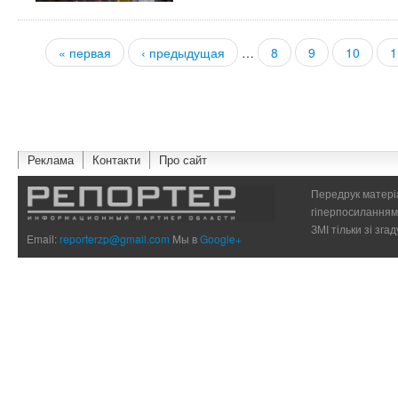
« первая
‹ предыдущая
…
8
9
10
1
Страницы
Реклама
Контакти
Про сайт
Передрук матеріа
гіперпосиланням 
ЗМІ тільки зі зг
Email:
reporterzp@gmail.com
Мы в
Google+