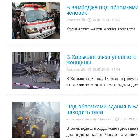
В Камбодже под обломками
человек
РепортерUA
16.05.2013 - 10:08
Количество жертв может возрасти.
В Харькове из-за упавшего
женщины
РепортерUA
15.05.2013 - 19:04
В Харькове вчера, 14 мая, в резул
этаже жилого дома пострадали две
Под обломками здания в 
находить тела
по материалам РИА "Новости"
08.05.2013 
В Бангладеш продолжают достават
две недели назад. Число погибших