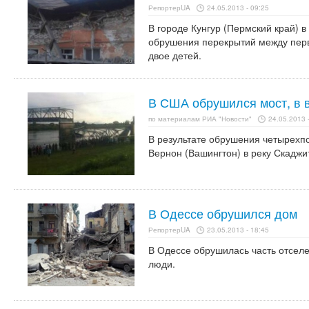
РепортерUA
24.05.2013 - 09:25
В городе Кунгур (Пермский край) в
обрушения перекрытий между пер
двое детей.
В США обрушился мост, в 
по материалам РИА "Новости"
24.05.2013 
В результате обрушения четырехпо
Вернон (Вашингтон) в реку Скаджи
В Одессе обрушился дом
РепортерUA
23.05.2013 - 18:45
В Одессе обрушилась часть отселе
люди.