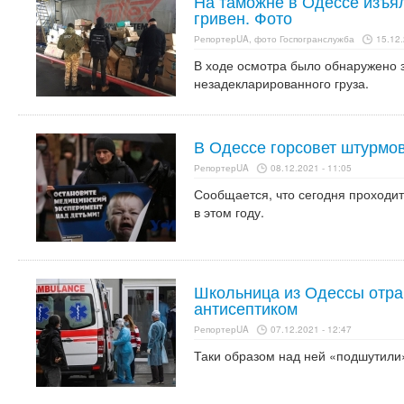
На таможне в Одессе изъя
гривен. Фото
РепортерUA, фото Госпогранслужба
15.12.
В ходе осмотра было обнаружено 
незадекларированного груза.
В Одессе горсовет штурмо
РепортерUA
08.12.2021 - 11:05
Сообщается, что сегодня проходи
в этом году.
Школьница из Одессы отра
антисептиком
РепортерUA
07.12.2021 - 12:47
Таки образом над ней «подшутили