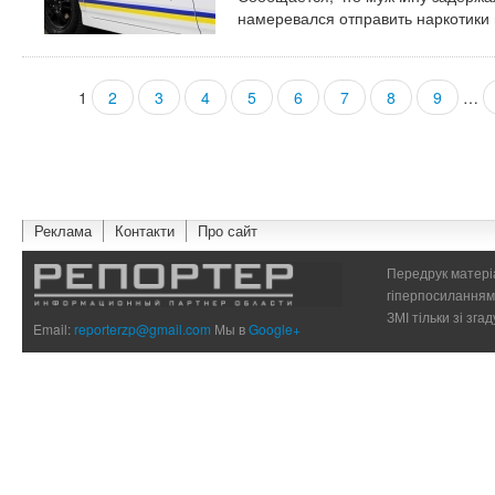
намеревался отправить наркотики 
1
2
3
4
5
6
7
8
9
…
Страницы
Реклама
Контакти
Про сайт
Передрук матеріа
гіперпосиланням 
ЗМІ тільки зі зг
Email:
reporterzp@gmail.com
Мы в
Google+