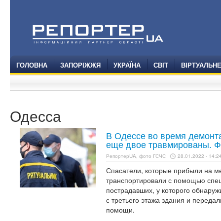
ГОЛОВНА
ЗАПОРІЖЖЯ
УКРАЇНА
СВІТ
ВІРТУАЛЬН
Одесса
В Одессе во время демонта
еще двое травмированы. Ф
РепортерUA, фото ГСЧС
28.01.2022 - 14:2
Спасатели, которые прибыли на м
транспортировали с помощью спец
пострадавших, у которого обнару
с третьего этажа здания и переда
помощи.