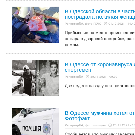
В Одесской области в част
пострадала пожилая женщ
РепортерUA, фото ГСЧС
01.12.2021 - 14:4
Прибывшие на место происшествия
пожара в дворовой постройке, ра
домом.
В Одессе от коронавируса 
спортсмен
РепортерUA
30.11.2021 - 09:02
Две недели назад у него диагност
В Одессе мужчина хотел от
Фотофакт
РепортерUA, фото полиции
25.11.2021 - 1
Сообщается, что мужчину задержал