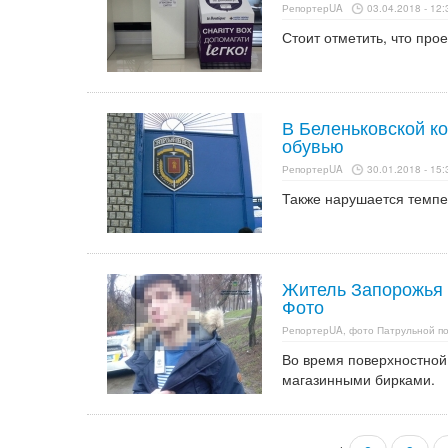
РепортерUA
03.04.2018 - 12:
Стоит отметить, что про
В Беленьковской к
обувью
РепортерUA
30.01.2018 - 15:
Также нарушается темпе
Житель Запорожья 
Фото
РепортерUA, фото Патрульной п
Во время поверхностной
магазинными бирками.