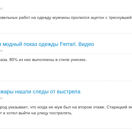
50
овельных работ на одежду мужчины пролился ацетон с треснувшей
 модный показ одежды Ferrari. Видео
05
аза. 80% из них выполнены в стиле унисекс.
жары нашли следы от выстрела
50
род указывает, что когда ее муж был на втором этаже, Старицкий я
т и хотел выйти на улицу пострелять.