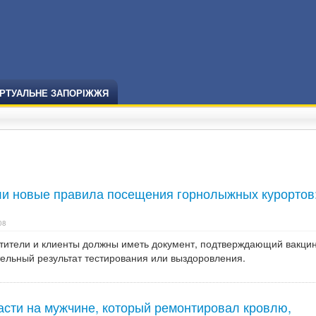
ІРТУАЛЬНЕ ЗАПОРІЖЖЯ
ли новые правила посещения горнолыжных курортов
08
тители и клиенты должны иметь документ, подтверждающий вакци
тельный результат тестирования или выздоровления.
асти на мужчине, который ремонтировал кровлю,