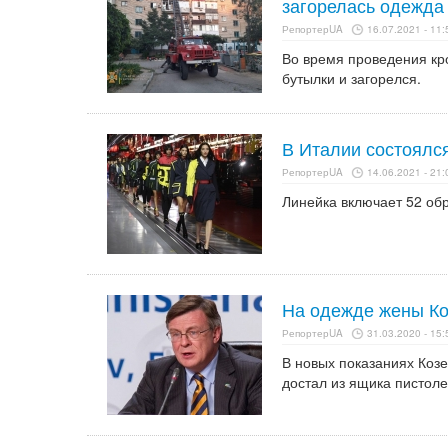
загорелась одежда
РепортерUA
16.07.2021 - 11:
Во время проведения кр
бутылки и загорелся.
В Италии состоялся
РепортерUA
14.06.2021 - 21:
Линейка включает 52 обр
На одежде жены Ко
РепортерUA
31.03.2020 - 15:
В новых показаниях Козе
достал из ящика пистоле