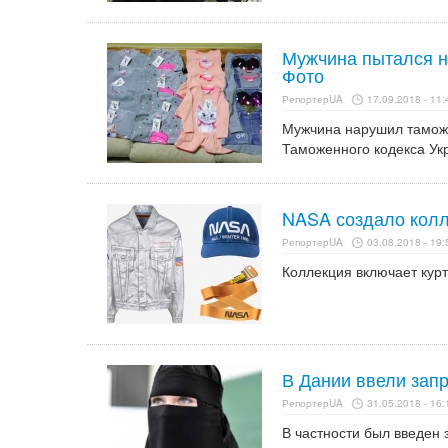
Мужчина пытался н
Фото
РепортерUA
17.09.2018 - 11:
Мужчина нарушил таможен
Таможенного кодекса Ук
NASA создало колл
РепортерUA
03.08.2018 - 19:
Коллекция включает куртк
В Дании ввели зап
РепортерUA
31.05.2018 - 16:
В частности был введен 