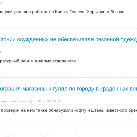
33
ект уже успешно работает в Киеве, Одессе, Харькове и Львове.
олонии осужденных не обеспечивали сезонной одежд
37
ратурный режим в жилых отделениях.
ограбил магазины и гулял по городу в краденных ве
олиции Запорожья
05.01.2018 - 11:15
 проверки на нем также обнаружили кофту и штаны известного бре