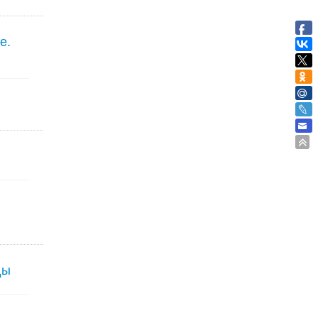
е.
ды