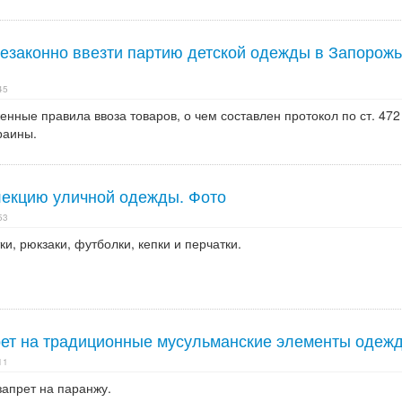
езаконно ввезти партию детской одежды в Запорожь
45
ные правила ввоза товаров, о чем составлен протокол по ст. 472
раины.
екцию уличной одежды. Фото
53
и, рюкзаки, футболки, кепки и перчатки.
рет на традиционные мусульманские элементы одеж
11
запрет на паранжу.