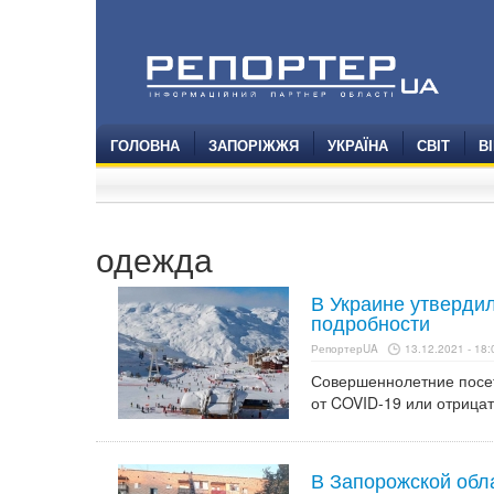
ГОЛОВНА
ЗАПОРІЖЖЯ
УКРАЇНА
СВІТ
В
одежда
В Украине утверди
подробности
РепортерUA
13.12.2021 - 18:
Совершеннолетние посе
от COVID-19 или отрица
В Запорожской обл