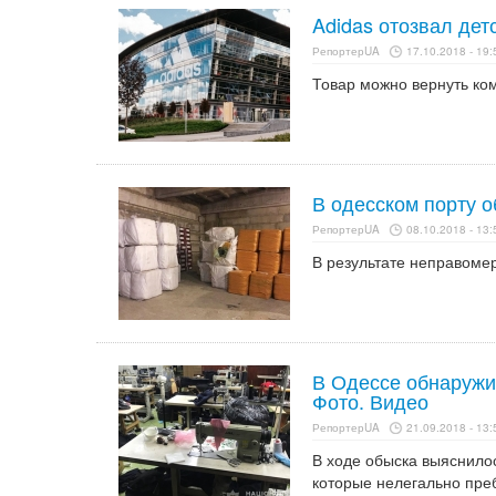
Adidas отозвал де
РепортерUA
17.10.2018 - 19:
Товар можно вернуть ко
В одесском порту 
РепортерUA
08.10.2018 - 13:
В результате неправомер
В Одессе обнаружи
Фото. Видео
РепортерUA
21.09.2018 - 13:
В ходе обыска выяснилос
которые нелегально пре