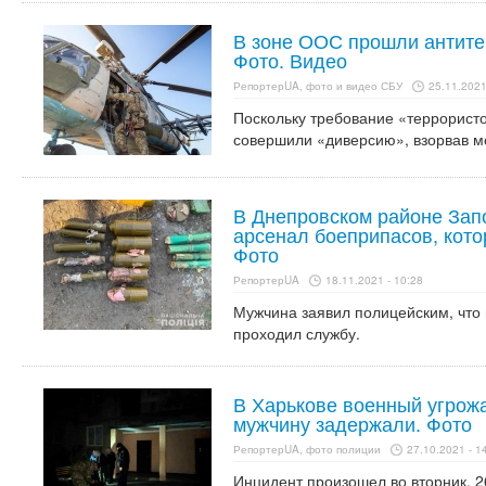
В зоне ООС прошли антите
Фото. Видео
РепортерUA, фото и видео СБУ
25.11.2021
Поскольку требование «террорист
совершили «диверсию», взорвав мо
В Днепровском районе Зап
арсенал боеприпасов, кото
Фото
РепортерUA
18.11.2021 - 10:28
Мужчина заявил полицейским, что 
проходил службу.
В Харькове военный угрож
мужчину задержали. Фото
РепортерUA, фото полиции
27.10.2021 - 1
Инцидент произошел во вторник, 26