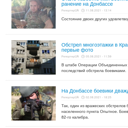
ранение на Донбассе
РепортерUA
11.08.2021 - 13:14
Состояние двоих других удовлетво
Обстрел многоэтажки в Кра
первые фото
РепортерUA
05.08.2021 - 11:59
В штабе Операции Объединенных 
последствий обстрела боевиками.
На Донбассе боевики дваж
РепортерUA
02.08.2021 - 18:25
Так, один из вражеских обстрелов
населенного пункта Опытное. Боев
82-го калибра.