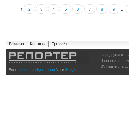
1
2
3
4
5
6
7
8
9
…
Страницы
Реклама
Контакти
Про сайт
Передрук матеріа
гіперпосиланням 
ЗМІ тільки зі зг
Email:
reporterzp@gmail.com
Мы в
Google+