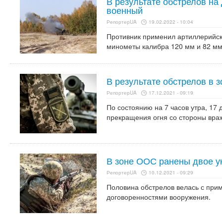
В результате обстрелов на
военный
РепортерUA
19.02.2022 - 10:04
Противник применил артиллерийск
минометы калибра 120 мм и 82 мм
В результате обстрелов в 
РепортерUA
17.12.2021 - 09:19
По состоянию на 7 часов утра, 17
прекращения огня со стороны враж
В зоне ООС ранены двое у
РепортерUA
10.12.2021 - 09:29
Половина обстрелов велась с пр
договоренностями вооружения.