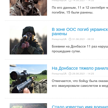
РепортерUA
14.09.2021 - 14:33
По его данным, 11 и 12 сентября 
погибли, 15 были ранены.
В зоне ООС погиб украинск
ранены
РепортерUA
31.08.2021 - 09:33
Боевики на Донбассе 11 раз нару
прошедшие сутки.
На Донбассе тяжело ранили
РепортерUA
29.08.2021 - 14:25
Отмечается, что бойцу была оказа
его эвакуировали самолетом в ме
Стало известно имя военно