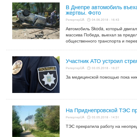
В Днепре автомобиль въеха
жертвы. Фото
РепортерUA
04.06.2018 - 16:43
Автомобиль Skoda, который двигал
массива Победа, выехал за предел
общественного транспорта и пере
Участник АТО устроил стре
РепортерUA
03.05.2018 - 16:27
За медицинской помощью пока ник
На Приднепровской ТЭС п
РепортерUA
03.05.2018 - 14:51
ТЭС прекратила работу на неопре