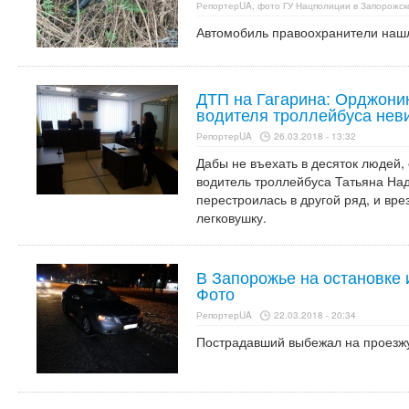
РепортерUA, фото ГУ Нацполиции в Запорожск
Автомобиль правоохранители нашл
ДТП на Гагарина: Орджони
водителя троллейбуса нев
РепортерUA
26.03.2018 - 13:32
Дабы не въехать в десяток людей,
водитель троллейбуса Татьяна На
перестроилась в другой ряд, и вр
легковушку.
В Запорожье на остановке
Фото
РепортерUA
22.03.2018 - 20:34
Пострадавший выбежал на проезжу