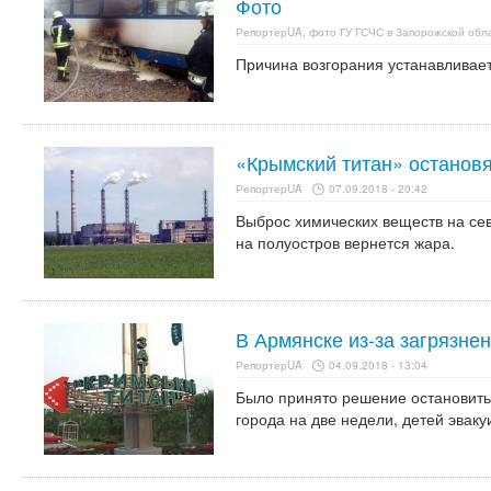
Фото
РепортерUA, фото ГУ ГСЧС в Запорожской обл
Причина возгорания устанавливает
«Крымский титан» остановя
РепортерUA
07.09.2018 - 20:42
Выброс химических веществ на се
на полуостров вернется жара.
В Армянске из-за загрязне
РепортерUA
04.09.2018 - 13:04
Было принято решение остановит
города на две недели, детей эваку