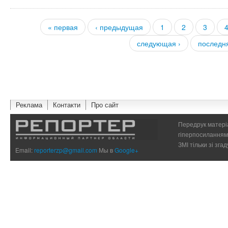
« первая
‹ предыдущая
1
2
3
Страницы
следующая ›
последн
Реклама
Контакти
Про сайт
Передрук матеріа
гіперпосиланням 
ЗМІ тільки зі зг
Email:
reporterzp@gmail.com
Мы в
Google+