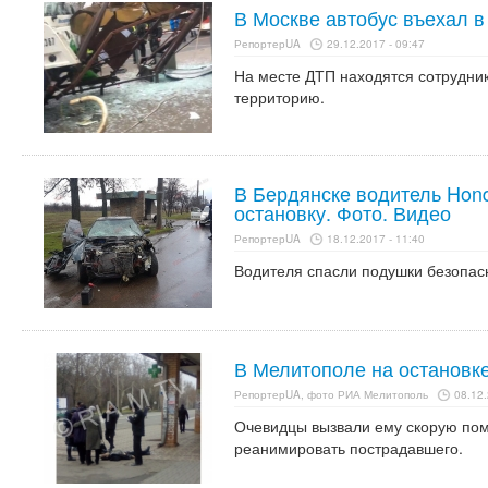
В Москве автобус въехал в
РепортерUA
29.12.2017 - 09:47
На месте ДТП находятся сотрудни
территорию.
В Бердянске водитель Hon
остановку. Фото. Видео
РепортерUA
18.12.2017 - 11:40
Водителя спасли подушки безопас
В Мелитополе на остановк
РепортерUA, фото РИА Мелитополь
08.12.
Очевидцы вызвали ему скорую пом
реанимировать пострадавшего.