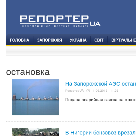
ГОЛОВНА
ЗАПОРІЖЖЯ
УКРАЇНА
СВІТ
ВІРТУАЛЬН
остановка
На Запорожской АЭС остан
РепортерUA
11.06.2015 - 11:26
Подана аварийная заявка на отклю
В Нигерии бензовоз врезалс