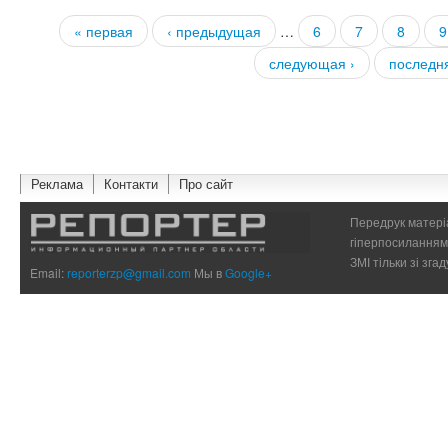
« первая
‹ предыдущая
…
6
7
8
9
Страницы
следующая ›
последн
Реклама
Контакти
Про сайт
Передрук матеріа
гіперпосиланням 
ЗМІ тільки зі зг
Email:
reporterzp@gmail.com
Мы в
Google+