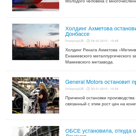
Молодого человека с многочислен
Холдинг Ахметова останови
Донбассе
РепортерUA
06.02.2015 - 19:48
Холдинг Рината Ахметова «Метинв
Енакиевского металлургического з
Макеевского метзавода.
General Motors остановит 
РепортерUA
30.01.2015 - 10:26
Причиной остановки производства 
связанный с этим рост цен на кон
ОБСЕ установила, откуда о
Донецке