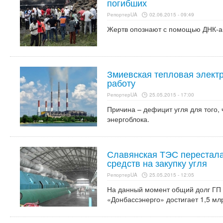
погибших
РепортерUA
02.06.2015 - 09:49
Жертв опознают с помощью ДНК-а
Змиевская тепловая элект
работу
РепортерUA
25.05.2015 - 17:00
Причина – дефицит угля для того,
энергоблока.
Славянская ТЭС перестала 
средств на закупку угля
РепортерUA
25.05.2015 - 12:05
На данный момент общий долг ГП
«Донбассэнерго» достигает 1,5 млр