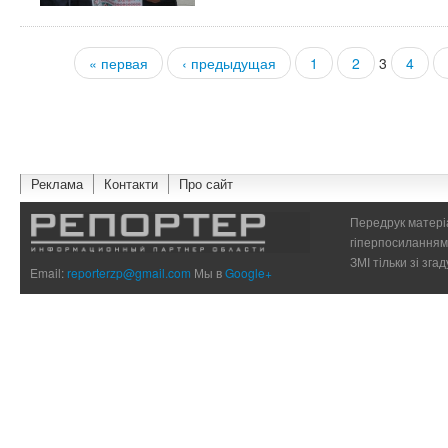
« первая
‹ предыдущая
1
2
3
4
Страницы
Реклама
Контакти
Про сайт
Передрук матеріа
гіперпосиланням 
ЗМІ тільки зі зг
Email:
reporterzp@gmail.com
Мы в
Google+