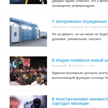
Джерри Адамс отметил, что у жите
проведение референдума.
У запорожских осужденных
Инна Нарбут, РепортерUA, фото Андрея Глуще
Ни на дверях, ни на окнах не буде
душевая, умывальник, санузел.
В Индии появился новый ш
РепортерUA
02.06.2014 - 11:53
Административным центром штата 
выполняющий функции столицы А
В Константиновке неизвес
горотдел милиции