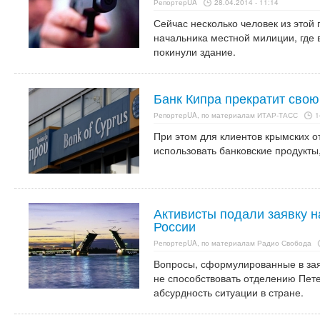
РепортерUA
28.04.2014 - 11:14
Сейчас несколько человек из этой 
начальника местной милиции, где 
покинули здание.
Банк Кипра прекратит свою
РепортерUA, по материалам ИТАР-ТАСС
1
При этом для клиентов крымских 
использовать банковские продукт
Активисты подали заявку н
России
РепортерUA, по материалам Радио Свобода
Вопросы, сформулированные в зая
не способствовать отделению Пете
абсурдность ситуации в стране.