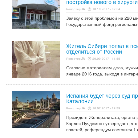
постройка нового в хирург
РепортерUA
18.10.2017 - 09:54
Заявку с этой проблемой на 220 м
Государственный фонд региональн
Житель Сибири попал в пс
отделиться от России
РепортерUA
20.09.2017 - 11:55
Согласно материалам дела, мужчи
январе 2016 года, выходя в интер
Испания будет через суд п
Каталонии
РепортерUA
10.07.2017 - 14:39
Президент Женералитата, органа 
Карлес Пучдемонт утверждает, что
властей, референдум состоится 1 