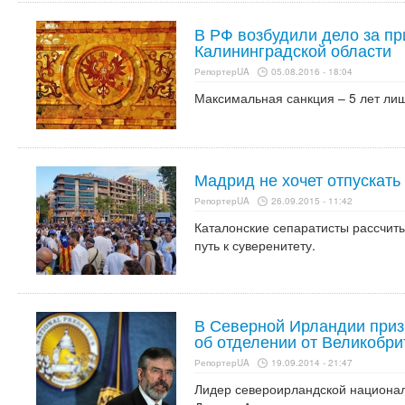
В РФ возбудили дело за пр
Калининградской области
РепортерUA
05.08.2016 - 18:04
Максимальная санкция – 5 лет ли
Мадрид не хочет отпускать
РепортерUA
26.09.2015 - 11:42
Каталонские сепаратисты рассчиты
путь к суверенитету.
В Северной Ирландии при
об отделении от Великобри
РепортерUA
19.09.2014 - 21:47
Лидер североирландской национа