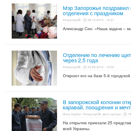
Мэр Запорожья поздравил 
отделения с праздником
РепортерUA
09.10.2013 - 15:21
Александр Син: «Наша задача – за
Отделение по лечению щит
через 2,5 года
РепортерUA
23.09.2013 - 13:02
Откроют его на базе 5-й городской
В запорожской колонии отк
каравай, поощрения и мечт
Инна Нарбут, РепортерUA, фото автора
19
На открытие приехали 25 предста
всей Украины.