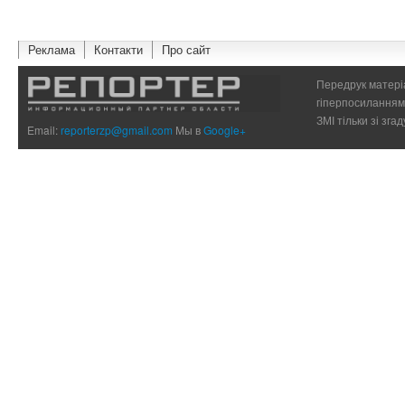
Реклама
Контакти
Про сайт
Передрук матеріа
гіперпосиланням 
ЗМІ тільки зі зг
Email:
reporterzp@gmail.com
Мы в
Google+