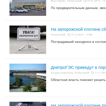
Инна Нарбут, РепортерUA
27.01.2014 - 13
По предварительным данным, звони
На запорожской плотине с
РепортерUA
10.12.2013 - 13:56
Пострадавший находился в состоя
ДнепроГЭС приведут в пор
Богдана Коваленко, РепортерUA
11.11.201
Областная власть поможет решить
На запорожской плотине т