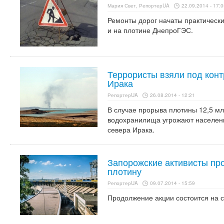
Мария Свет, РепортерUA
22.09.2014 - 17:0
Ремонты дорог начаты практически 
и на плотине ДнепроГЭС.
Террористы взяли под кон
Ирака
РепортерUA
26.08.2014 - 12:21
В случае прорыва плотины 12,5 м
водохранилища угрожают населени
севера Ирака.
Запорожские активисты пр
плотину
РепортерUA
09.07.2014 - 15:59
Продолжение акции состоится на 