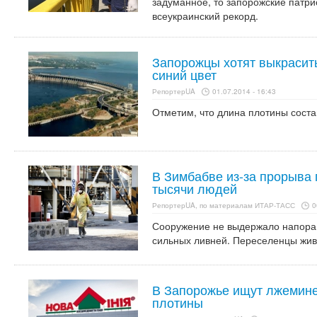
задуманное, то запорожские патр
всеукраинский рекорд.
Запорожцы хотят выкрасить
синий цвет
РепортерUA
01.07.2014 - 16:43
Отметим, что длина плотины соста
В Зимбабве из-за прорыва
тысячи людей
РепортерUA, по материалам ИТАР-ТАСС
0
Сооружение не выдержало напора 
сильных ливней. Переселенцы живу
В Запорожье ищут лжемине
плотины