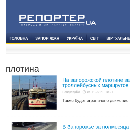
ГОЛОВНА
ЗАПОРІЖЖЯ
УКРАЇНА
СВІТ
ВІРТУАЛЬН
плотина
На запорожской плотине з
троллейбусных маршрутов
РепортерUA
05.11.2014 - 10:21
Также будет ограничено движение 
В Запорожье за полмесяца 