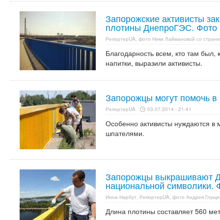
Запорожские активисты зак
плотины ДнепроГЭС. Фото
РепортерUA, фото Ники Лаймановой со страни
Благодарность всем, кто там был, 
напитки, выразили активисты.
Запорожцы могут помочь в
РепортерUA
03.07.2014 - 21:41
Особенно активисты нуждаются в 
шпателями.
Запорожцы выкрашивают Д
национальной символики. 
Инна Нарбут, РепортерUA, фото Андрея Глуще
Длина плотины составляет 560 мет