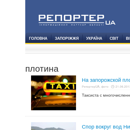
ГОЛОВНА
ЗАПОРІЖЖЯ
УКРАЇНА
СВІТ
В
плотина
На запорожской пло
РепортерUA, фото
21.06.2013
Таксиста с многочислен
Спор вокруг вод Н