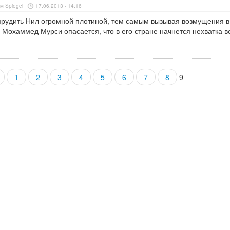
м Spiegel
17.06.2013 - 14:16
рудить Нил огромной плотиной, тем самым вызывая возмущения в
 Мохаммед Мурси опасается, что в его стране начнется нехватка в
1
2
3
4
5
6
7
8
9