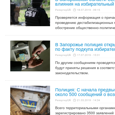
влияния на избирательный
РепортерUA
18.07.2019 - 09:15
Проверяется информация о причас
проведению дестабилизационных 
обострение общественно-политичес
В Запорожье полиция откр
по факту подкупа избирате
РепортерUA
17.07.2019 - 15:01
По другим сообщениям проводятся 
будут приняты решения в соответ
законодательством.
Полиция: С начала предвы
около 500 сообщений о во
РепортерUA
21.03.2019 - 14:34
Всего территориальными органам
зарегистрировано 3500 заявлений 