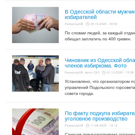
В Одесской области мужчи
избирателей
РепортерUA
25.10.2020 - 09:50
По словам людей, за каждый отда
обещал заплатить по 400 гривен.
Чиновник из Одесской обла
членов избиркома. Фото
РепортерUA, фото СБУ
01.10.2020 - 15:38
Установлено, что организатором п
управлений Подольского горсовета
совета города.
По факту подкупа избирате
уголовное производство
РепортерUA
11.09.2020 - 13:13
Санкция предусматривает ограниче