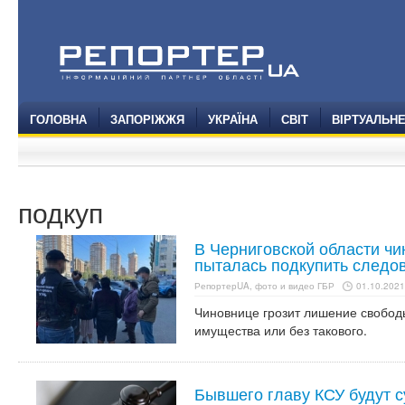
ГОЛОВНА
ЗАПОРІЖЖЯ
УКРАЇНА
СВІТ
ВІРТУАЛЬН
подкуп
В Черниговской области чи
пыталась подкупить следов
РепортерUA, фото и видео ГБР
01.10.2021
Чиновнице грозит лишение свободы
имущества или без такового.
Бывшего главу КСУ будут с