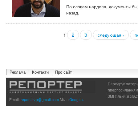
По словам нардепа, документы бы
назад.
1
2
3
следующая ›
п
Страницы
Реклама
Контакти
Про сайт
Передрук матеріа
гіперпосиланням 
ЗМІ тільки зі зг
Email:
reporterzp@gmail.com
Мы в
Google+