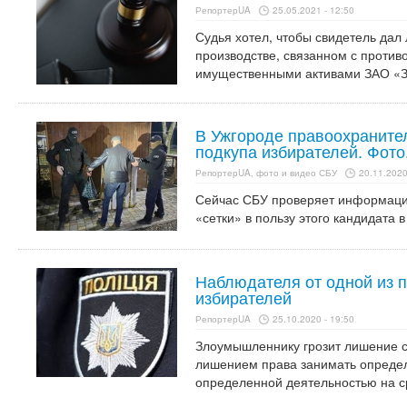
РепортерUA
25.05.2021 - 12:50
Судья хотел, чтобы свидетель дал
производстве, связанном с проти
имущественными активами ЗАО «Зу
В Ужгороде правоохраните
подкупа избирателей. Фото
РепортерUA, фото и видео СБУ
20.11.2020
Сейчас СБУ проверяет информаци
«сетки» в пользу этого кандидата в
Наблюдателя от одной из 
избирателей
РепортерUA
25.10.2020 - 19:50
Злоумышленнику грозит лишение св
лишением права занимать опреде
определенной деятельностью на ср