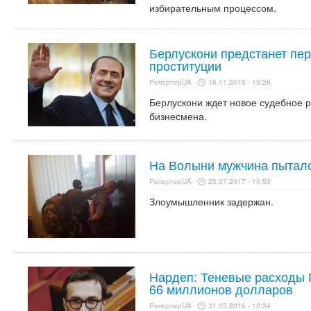
избирательным процессом.
Берлускони предстанет пер
проституции
РепортерUA
16.11.2018 - 19:26
Берлускони ждет новое судебное 
бизнесмена.
На Волыни мужчина пыталс
РепортерUA
25.07.2017 - 10:53
Злоумышленник задержан.
Нардеп: Теневые расходы 
66 миллионов долларов
РепортерUA
31.05.2016 - 10:34