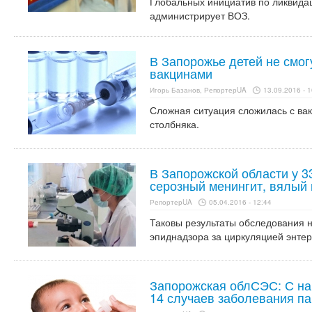
Глобальных инициатив по ликвида
администрирует ВОЗ.
В Запорожье детей не смог
вакцинами
Игорь Базанов, РепортерUA
13.09.2016 - 1
Сложная ситуация сложилась с ва
столбняка.
В Запорожской области у 3
серозный менингит, вялый
РепортерUA
05.04.2016 - 12:44
Таковы результаты обследования 
эпиднадзора за циркуляцией энтер
Запорожская облСЭС: С на
14 случаев заболевания п