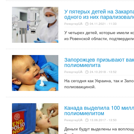
У пятерых детей на Закарп
одного из них парализовал
РепортерUA
04.11.2021 - 11:33
У четырех детей, которые имели 
из Ровенской области, подтвердили
Запорожцев призывают вак
полиомиелита
РепортерUA
24.10.2018 - 13:52
На сегодня как Украина, так и За
полиовакциной.
Канада выделила 100 милл
полиомиелитом
РепортерUA
13.06.2017 - 13:50
Деньги будут выделены на воплощ