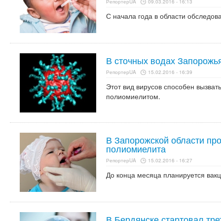
РепортерUA
09.03.2016 - 16:13
С начала года в области обследов
В сточных водах Запорожь
РепортерUA
15.02.2016 - 16:39
Этот вид вирусов способен вызват
полиомиелитом.
В Запорожской области про
полиомиелита
РепортерUA
15.02.2016 - 16:27
До конца месяца планируется вакц
В Бердянске стартовал тре