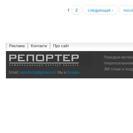
1
2
следующая ›
посл
Страницы
Реклама
Контакти
Про сайт
Передрук матеріа
гіперпосиланням 
ЗМІ тільки зі зг
Email:
reporterzp@gmail.com
Мы в
Google+