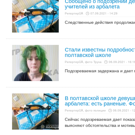
Сообщено о подозрении де
учителей из арбалета
РепортерUA
07.09.2021 - 14:29
Следственные действия продолжа
Стали известны подробност
полтавской школе
РепортерUA, фото Труха
06.09.2021 - 16:1
Подозреваемая задержана и дает 
В полтавской школе девушк
арбалета: есть раненые. Ф
РепортерUA, фото полиции
06.09.2021 - 1
Сейчас подозреваемая дает показ
выясняют обстоятельства и мотивы