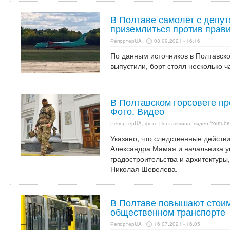
В Полтаве самолет с депу
приземлиться против прав
РепортерUA
03.09.2021 - 16:16
По данным источников в Полтавско
выпустили, борт стоял несколько ч
В Полтавском горсовете пр
Фото. Видео
РепортерUA, фото Полтавщина, видео Youtube
Указано, что следственные действи
Александра Мамая и начальника у
градостроительства и архитектуры
Николая Шевелева.
В Полтаве повышают стоим
общественном транспорте
РепортерUA
16.07.2021 - 16:05