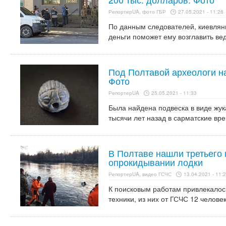
РепортерUA, фото ГБР
27.05.2021 - 11:28
По данным следователей, киевлян
деньги поможет ему возглавить ве
Под Полтавой археологи н
Фото
РепортерUA
25.05.2021 - 11:33
Была найдена подвеска в виде жук
тысячи лет назад в сарматские вр
В Полтаве нашли третьего 
опрокидывании лодки
РепортерUA, видео ГСЧС
13.04.2021 - 11:
К поисковым работам привлекалос
техники, из них от ГСЧС 12 челове