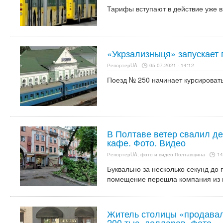
Тарифы вступают в действие уже в
«Укрзализныця» запускает 
РепортерUA
05.07.2021 - 14:12
Поезд № 250 начинает курсировать
В Полтаве ветер свалил д
кафе. Фото. Видео
РепортерUA, фото и видео Полтавщина
14
Буквально за несколько секунд до
помещение перешла компания из п
Житель столицы «продавал
200 тыс. долларов. Фото