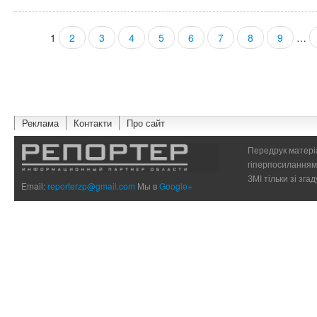
1
2
3
4
5
6
7
8
9
…
Страницы
Реклама
Контакти
Про сайт
Передрук матеріа
гіперпосиланням 
ЗМІ тільки зі зг
Email:
reporterzp@gmail.com
Мы в
Google+