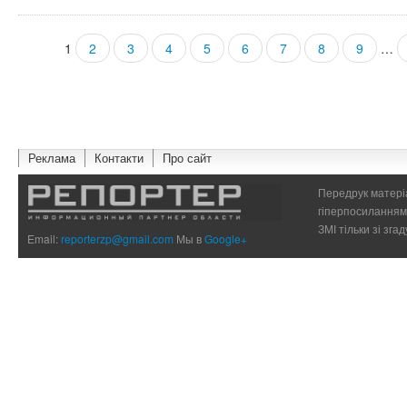
1
2
3
4
5
6
7
8
9
…
Страницы
Реклама
Контакти
Про сайт
Передрук матеріа
гіперпосиланням 
ЗМІ тільки зі зг
Email:
reporterzp@gmail.com
Мы в
Google+