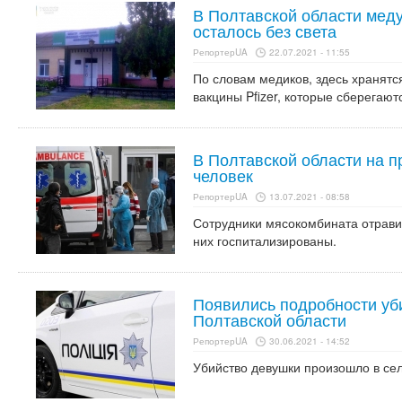
В Полтавской области мед
осталось без света
РепортерUA
22.07.2021 - 11:55
По словам медиков, здесь хранятс
вакцины Pfizer, которые сберегают
В Полтавской области на п
человек
РепортерUA
13.07.2021 - 08:58
Сотрудники мясокомбината отрави
них госпитализированы.
Появились подробности уб
Полтавской области
РепортерUA
30.06.2021 - 14:52
Убийство девушки произошло в сел