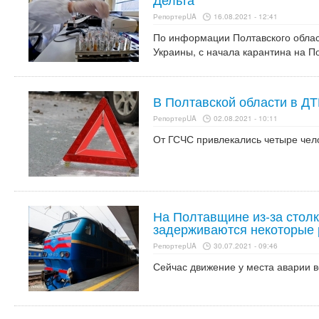
РепортерUA
16.08.2021 - 12:41
По информации Полтавского облас
Украины, с начала карантина на 
В Полтавской области в ДТ
РепортерUA
02.08.2021 - 10:11
От ГСЧС привлекались четыре чело
На Полтавщине из-за столк
задерживаются некоторые
РепортерUA
30.07.2021 - 09:46
Сейчас движение у места аварии в