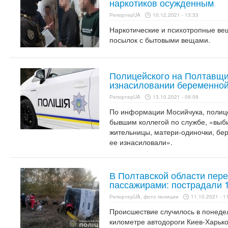
наркотиков осужденным
РепортерUA
10.12.2021 - 13:33
Наркотические и психотропные ве
посылок с бытовыми вещами.
Полицейского на Полтавщи
изнасиловании беременно
РепортерUA
13.10.2021 - 09:09
По информации Мосийчука, полице
бывшим коллегой по службе, «выби
жительницы, матери-одиночки, бе
ее изнасиловали».
В Полтавской области пере
пассажирами: пострадали 1
РепортерUA, фото полиции
11.10.2021 - 1
Происшествие случилось в понедель
километре автодороги Киев-Харько