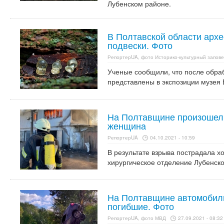
Лубенском районе.
В Полтавской области арх
подвески. Фото
РепортерUA, фото Историко-культурный запове
Ученые сообщили, что после обраб
представлены в экспозиции музея 
На Полтавщине произошел 
женщина
РепортерUA
04.10.2021 - 10:59
В результате взрыва пострадала х
хирургическое отделение Лубенск
На Полтавщине автомобиль 
погибшие. Фото
РепортерUA, фото МВД
27.09.2021 - 08:32