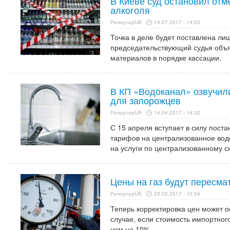
В Киеве суд остановил отм
алкоголя
РепортерUA
14.07.2017 - 14:05
Точка в деле будет поставлена лиш
председательствующий судья объ
материалов в порядке кассации.
В КП «Водоканал» озвучил
для запорожцев
РепортерUA
14.04.2017 - 14:02
С 15 апреля вступает в силу пост
тарифов на централизованное вод
на услуги по централизованному 
Цены на газ будут пересма
РепортерUA
23.02.2017 - 10:54
Теперь корректировка цен может о
случае, если стоимость импортного
чем на 10%.