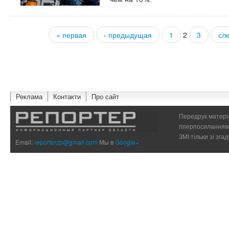
« первая
‹ предыдущая
1
2
3
сл
Страницы
Реклама
Контакти
Про сайт
Передрук матеріа
гіперпосиланням 
ЗМІ тільки зі зг
Email:
reporterzp@gmail.com
Мы в
Google+