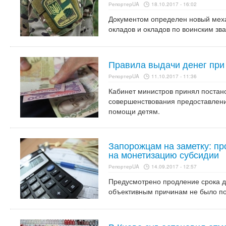
РепортерUA
18.10.2017 - 16:02
Документом определен новый мех
окладов и окладов по воинским зв
Правила выдачи денег при
РепортерUA
11.10.2017 - 11:36
Кабинет министров принял постан
совершенствования предоставлени
помощи детям.
Запорожцам на заметку: пр
на монетизацию субсидии
РепортерUA
14.09.2017 - 12:57
Предусмотрено продление срока до
объективным причинам не было по