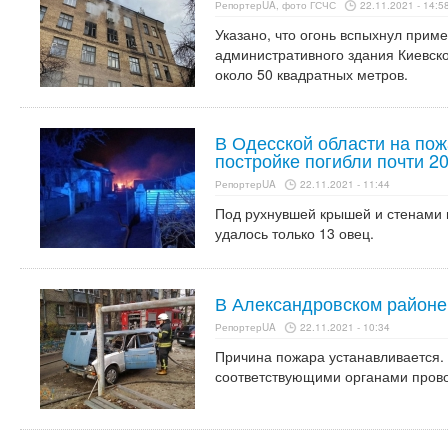
РепортерUA, фото ГСЧС
22.11.2021 - 14:5
Указано, что огонь вспыхнул приме
административного здания Киевско
около 50 квадратных метров.
В Одесской области на пож
постройке погибли почти 2
РепортерUA
22.11.2021 - 11:44
Под рухнувшей крышей и стенами 
удалось только 13 овец.
В Александровском районе
РепортерUA
22.11.2021 - 10:34
Причина пожара устанавливается.
соответствующими органами прово