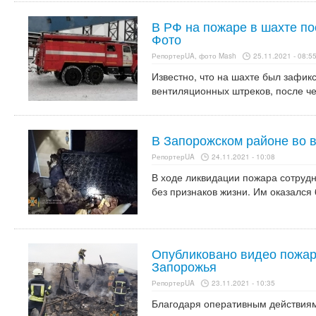
В РФ на пожаре в шахте по
Фото
РепортерUA, фото Mash
25.11.2021 - 08:5
Известно, что на шахте был зафик
вентиляционных штреков, после че
В Запорожском районе во 
РепортерUA
24.11.2021 - 10:08
В ходе ликвидации пожара сотруд
без признаков жизни. Им оказался
Опубликовано видео пожар
Запорожья
РепортерUA
23.11.2021 - 10:35
Благодаря оперативным действия