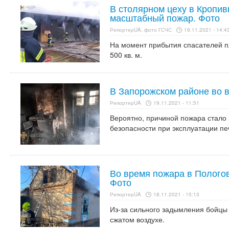
В столярном цеху в Кропи
масштабный пожар. Фото
РепортерUA, фото ГСЧС
19.11.2021 - 14:4
На момент прибытия спасателей 
500 кв. м.
В Запорожском районе во 
РепортерUA
19.11.2021 - 11:51
Вероятно, причиной пожара стало
безопасности при эксплуатации пе
Во время пожара в Пологов
Фото
РепортерUA
18.11.2021 - 15:13
Из-за сильного задымления бойцы
сжатом воздухе.