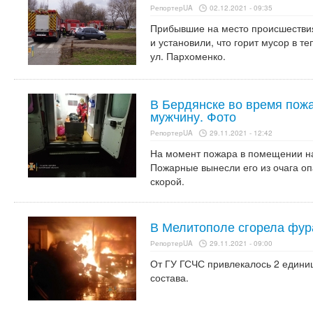
РепортерUA
02.12.2021 - 09:35
Прибывшие на место происшествия
и установили, что горит мусор в т
ул. Пархоменко.
В Бердянске во время пожа
мужчину. Фото
РепортерUA
29.11.2021 - 12:42
На момент пожара в помещении на
Пожарные вынесли его из очага о
скорой.
В Мелитополе сгорела фур
РепортерUA
29.11.2021 - 09:00
От ГУ ГСЧС привлекалось 2 единиц
состава.