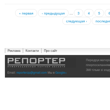
« первая
‹ предыдущая
…
3
4
5
Страницы
следующая ›
последн
Реклама
Контакти
Про сайт
Передрук матеріа
гіперпосиланням 
ЗМІ тільки зі зг
Email:
reporterzp@gmail.com
Мы в
Google+