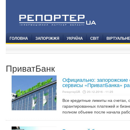
ГОЛОВНА
ЗАПОРІЖЖЯ
УКРАЇНА
СВІТ
ВІРТУАЛЬН
ПриватБанк
Официально: запорожские 
сервисы «ПриватБанка» ра
РепортерUA
20.12.2016 - 11:25
Все кредитные лимиты на счетах,
гарантированных платежей и бизне
полном объеме после начала рабо