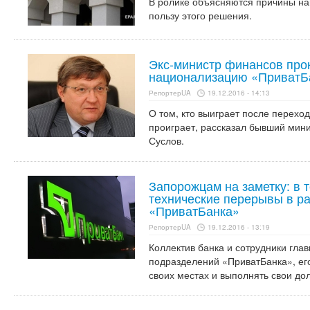
В ролике объясняются причины на
пользу этого решения.
Экс-министр финансов пр
национализацию «ПриватБ
РепортерUA
19.12.2016 - 14:13
О том, кто выиграет после переход
проиграет, рассказал бывший мин
Суслов.
Запорожцам на заметку: в 
технические перерывы в р
«ПриватБанка»
РепортерUA
19.12.2016 - 13:19
Коллектив банка и сотрудники гла
подразделений «ПриватБанка», ег
своих местах и выполнять свои до