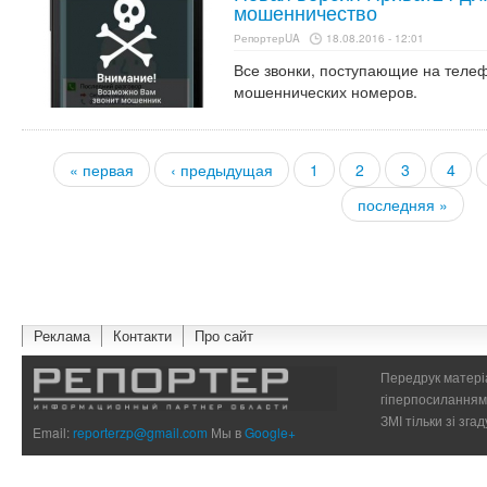
мошенничество
РепортерUA
18.08.2016 - 12:01
Все звонки, поступающие на телеф
мошеннических номеров.
« первая
‹ предыдущая
1
2
3
4
Страницы
последняя »
Реклама
Контакти
Про сайт
Передрук матеріа
гіперпосиланням 
ЗМІ тільки зі зг
Email:
reporterzp@gmail.com
Мы в
Google+