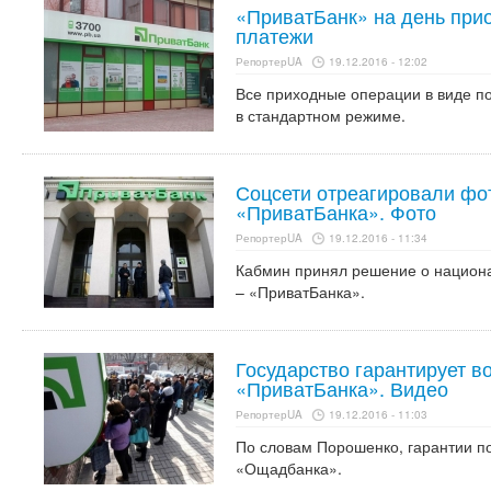
«ПриватБанк» на день при
платежи
РепортерUA
19.12.2016 - 12:02
Все приходные операции в виде по
в стандартном режиме.
Соцсети отреагировали фо
«ПриватБанка». Фото
РепортерUA
19.12.2016 - 11:34
Кабмин принял решение о национ
– «ПриватБанка».
Государство гарантирует в
«ПриватБанка». Видео
РепортерUA
19.12.2016 - 11:03
По словам Порошенко, гарантии по
«Ощадбанка».