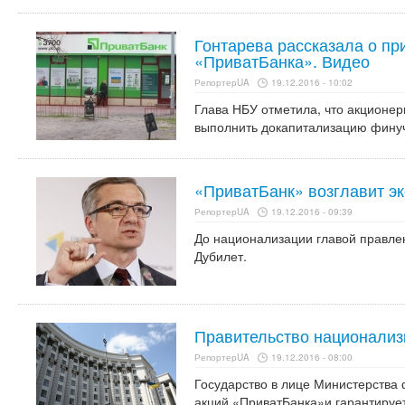
Гонтарева рассказала о п
«ПриватБанка». Видео
РепортерUA
19.12.2016 - 10:02
Глава НБУ отметила, что акционер
выполнить докапитализацию фину
«ПриватБанк» возглавит э
РепортерUA
19.12.2016 - 09:39
До национализации главой правле
Дубилет.
Правительство национали
РепортерUA
19.12.2016 - 08:00
Государство в лице Министерства
акций «ПриватБанка»и гарантиру