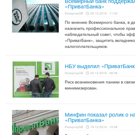
Всемирный банк поддержа
«ПриватБанка»
РепортерUA
20.12.2016 - 11:03
По мнению Всемирного банка, в д
назначить профессиональное пра
наблюдательный совет, чтобы эфф
«ПриватБанк», защитить вкладчико
налогоплательщиков.
НБУ выделил «ПриватБанк
РепортерUA
20.12.2016 - 08:06
Риск возникновения паники в связ
минимизирован.
Минфин показал ролик о н
«ПриватБанка»
РепортерUA
19.12.2016 - 15:58