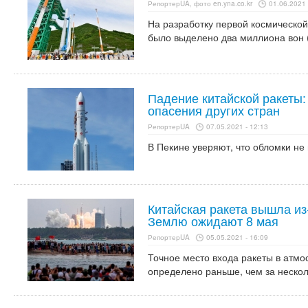
РепортерUA, фото en.yna.co.kr
01.06.2021 
На разработку первой космической
было выделено два миллиона вон 
Падение китайской ракеты:
опасения других стран
РепортерUA
07.05.2021 - 12:13
В Пекине уверяют, что обломки не
Китайская ракета вышла из
Землю ожидают 8 мая
РепортерUA
05.05.2021 - 16:09
Точное место входа ракеты в атм
определено раньше, чем за нескол