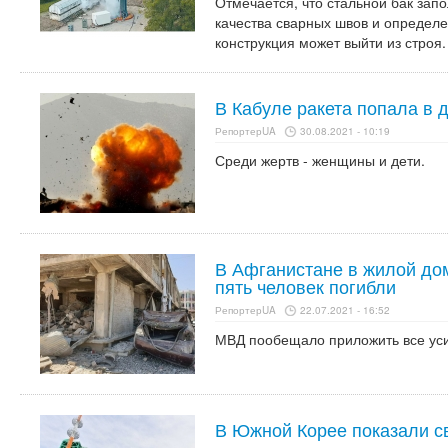
Отмечается, что стальной бак зап
качества сварных швов и определе
конструкция может выйти из строя.
В Кабуле ракета попала в 
РепортерUA
30.08.2021 - 10:19
Среди жертв - женщины и дети.
В Афганистане в жилой дом
пять человек погибли
РепортерUA
22.07.2021 - 16:52
МВД пообещало приложить все уси
В Южной Корее показали с