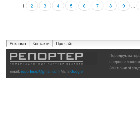
1
2
3
4
5
6
7
8
9
…
Страницы
Реклама
Контакти
Про сайт
Передрук матеріа
гіперпосиланням 
ЗМІ тільки зі зг
Email:
reporterzp@gmail.com
Мы в
Google+