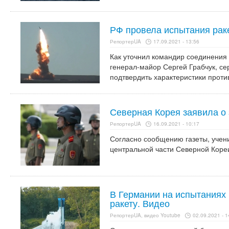
РФ провела испытания ра
РепортерUA
17.09.2021 - 13:56
Как уточнил командир соединения
генерал-майор Сергей Грабчук, с
подтвердить характеристики проти
Северная Корея заявила о 
РепортерUA
16.09.2021 - 10:17
Согласно сообщению газеты, учени
центральной части Северной Коре
В Германии на испытаниях
ракету. Видео
РепортерUA, видео Youtube
02.09.2021 - 1