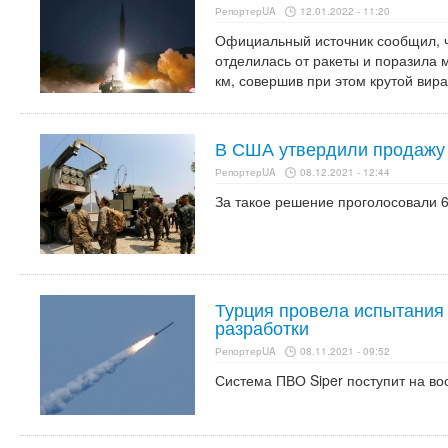
РепортерUA
12.01.2022 - 11:20
Официальный источник сообщил, ч
отделилась от ракеты и поразила 
км, совершив при этом крутой вира
В США утвердили продажу 
РепортерUA
08.12.2021 - 12:44
За такое решение проголосовали 6
Турция провела испытания
разработки
РепортерUA
08.11.2021 - 09:52
Система ПВО Siper поступит на во