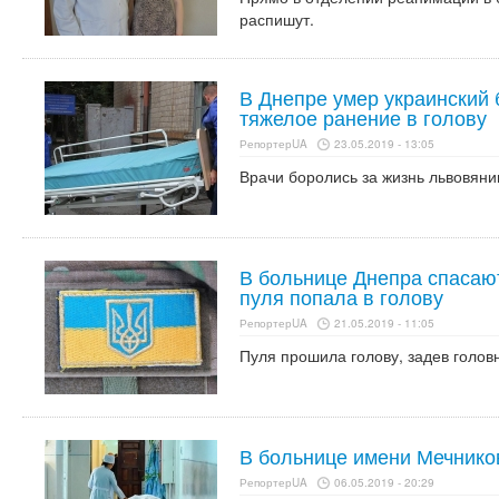
распишут.
В Днепре умер украинский 
тяжелое ранение в голову
РепортерUA
23.05.2019 - 13:05
Врачи боролись за жизнь львовяни
В больнице Днепра спасаю
пуля попала в голову
РепортерUA
21.05.2019 - 11:05
Пуля прошила голову, задев головн
В больнице имени Мечнико
РепортерUA
06.05.2019 - 20:29