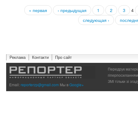
« первая
‹ предыдущая
1
2
3
4
Страницы
следующая ›
последн
Реклама
Контакти
Про сайт
Передрук матеріа
гіперпосиланням 
ЗМІ тільки зі зг
Email:
reporterzp@gmail.com
Мы в
Google+