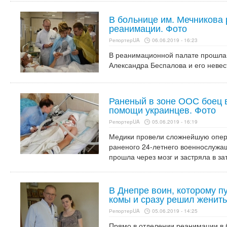
В больнице им. Мечникова
реанимации. Фото
РепортерUA
06.06.2019 - 16:23
В реанимационной палате прошла
Александра Беспалова и его невес
Раненый в зоне ООС боец 
помощи украинцев. Фото
РепортерUA
05.06.2019 - 16:19
Медики провели сложнейшую опер
раненого 24-летнего военнослужащ
прошла через мозг и застряла в за
В Днепре воин, которому п
комы и сразу решил женить
РепортерUA
05.06.2019 - 14:25
Прямо в отделении реанимации в 