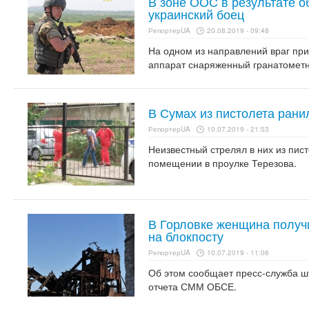
В зоне ООС в результате о
украинский боец
РепортерUA
20.08.2019 - 09:48
На одном из направлений враг пр
аппарат снаряженный гранатомет
В Сумах из пистолета рани
РепортерUA
10.07.2019 - 21:53
Неизвестный стрелял в них из пис
помещении в проулке Терезова.
В Горловке женщина получ
на блокпосту
РепортерUA
10.07.2019 - 11:06
Об этом сообщает пресс-служба ш
отчета СММ ОБСЕ.