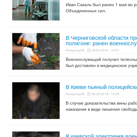
Иван Сакаль был ранен 1 мая во 
Объединенных сил.
В Черниговской области п
полигоне: ранен военносл
РепортерUA
28.03.2019 - 10:01
Военнослужащий получил телесны
был доставлен в медицинское учр
В Киеве пьяный полицейск
РепортерUA
06.03.2019 - 12:23
В случае доказательства вины раб
наказание в виде лишения свободы
В киевской электричке вое