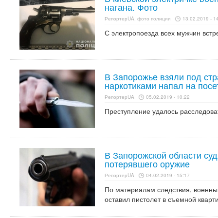
нагана. Фото
РепортерUA, фото полиции
13.02.2019 - 1
С электропоезда всех мужчин встр
В Запорожье взяли под стр
наркотиками напал на посе
РепортерUA
05.02.2019 - 10:22
Преступление удалось расследова
В Запорожской области су
потерявшего оружие
РепортерUA
04.02.2019 - 15:17
По материалам следствия, военны
оставил пистолет в съемной кварт