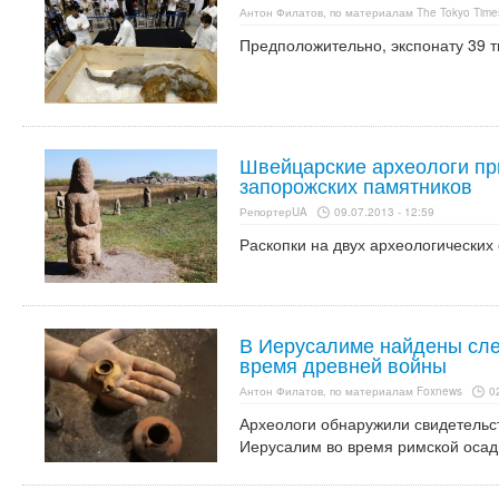
Антон Филатов, по материалам The Tokyo Time
Предположительно, экспонату 39 т
Швейцарские археологи при
запорожских памятников
РепортерUA
09.07.2013 - 12:59
Раскопки на двух археологических 
В Иерусалиме найдены сле
время древней войны
Антон Филатов, по материалам Foxnews
0
Археологи обнаружили свидетельст
Иерусалим во время римской осады