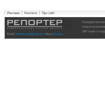
Реклама
Контакти
Про сайт
Передрук матеріа
гіперпосиланням 
ЗМІ тільки зі зг
Email:
reporterzp@gmail.com
Мы в
Google+