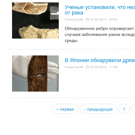
Ученые установили, что н
от рака
РепортерUA
07.06.2013 - 09:54
Обнаруженное ребро опровергает 
случаев заболевания раком вслед
среды.
В Японии обнаружили дре
РепортерUA
05.06.2013 - 11:48
« первая
‹ предыдущая
1
Страницы