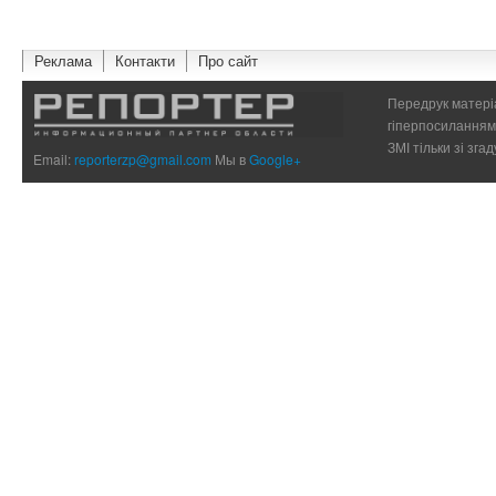
Реклама
Контакти
Про сайт
Передрук матеріа
гіперпосиланням 
ЗМІ тільки зі зг
Email:
reporterzp@gmail.com
Мы в
Google+