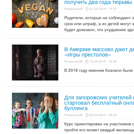
получить два года тюрьмы
РепортерUA
21.05.2019 - 15:10
Родители, которые не соблюдают э
срок или штраф, а их детей могут
будет доказано, что ухудшение здо
В Америке массово дают д
«Игры престолов»
РепортерUA
13.05.2019 - 15:00
В 2018 году именем Кхалиси были
Для запорожских учителей
стартовал бесплатный онл
буллинга
РепортерUA
03.04.2019 - 09:53
Курс ориентирован на участников 
пройти его может каждый желающи