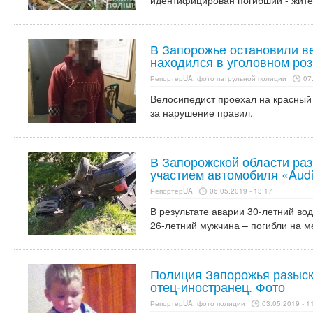
идентифицирован погибший - жите
В Запорожье остановили в
находился в уголовном роз
РепортерUA, фото патрульной полиции
07
Велосипедист проехал на красный
за нарушение правил.
В Запорожской области ра
участием автомобиля «Audi
РепортерUA
06.05.2019 - 13:17
В результате аварии 30-летний во
26-летний мужчина – погибли на м
Полиция Запорожья разыски
отец-иностранец. Фото
РепортерUA, фото полиции
03.05.2019 - 1