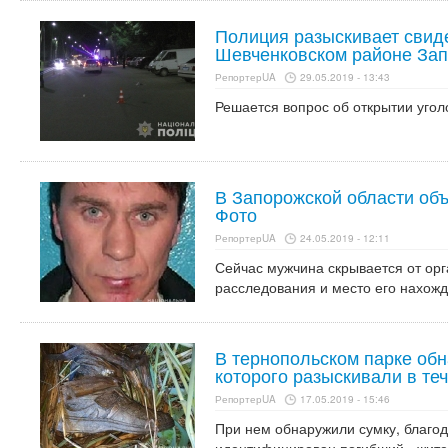
Полиция разыскивает свид
Шевченковском районе Зап
РепортерUA
29.05.2019 - 13:43
Решается вопрос об открытии угол
В Запорожской области об
Фото
РепортерUA
24.05.2019 - 12:11
Сейчас мужчина скрывается от ор
расследования и место его нахожд
В тернопольском парке об
которого разыскивали в те
РепортерUA
17.05.2019 - 15:46
При нем обнаружили сумку, благо