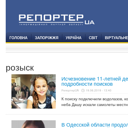
ГОЛОВНА
ЗАПОРІЖЖЯ
УКРАЇНА
СВІТ
ВІРТУАЛЬН
розыск
Исчезновение 11-летней де
подробности поисков
РепортерUA
19.06.2019 - 13:40
К поиску подключили водолазов, к
неба Дашу искали самолеты местн
В Одесской области продо