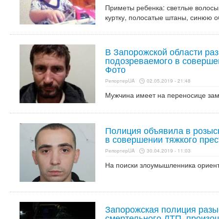
Приметы ребенка: светлые волосы,
куртку, полосатые штаны, синюю о
В Запорожской области ра
подозреваемого в соверше
Фото
РепортерUA
02.05.2019 - 21:48
Мужчина имеет на переносице за
Полиция объявила в розыс
в совершении тяжкого прес
РепортерUA
30.04.2019 - 11:03
На поиски злоумышленника ориент
Запорожская полиция разы
смертельного ДТП, произо