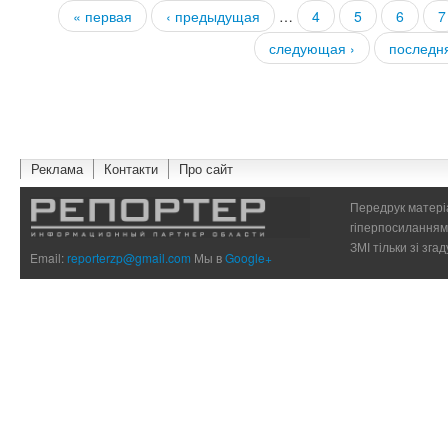
« первая
‹ предыдущая
…
4
5
6
7
Страницы
следующая ›
последн
Реклама
Контакти
Про сайт
Передрук матеріа
гіперпосиланням 
ЗМІ тільки зі зг
Email:
reporterzp@gmail.com
Мы в
Google+