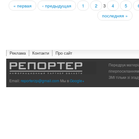
« первая
‹ предыдущая
1
2
3
4
5
Страницы
последняя »
Реклама
Контакти
Про сайт
Передрук матеріа
гіперпосиланням 
ЗМІ тільки зі зг
Email:
reporterzp@gmail.com
Мы в
Google+