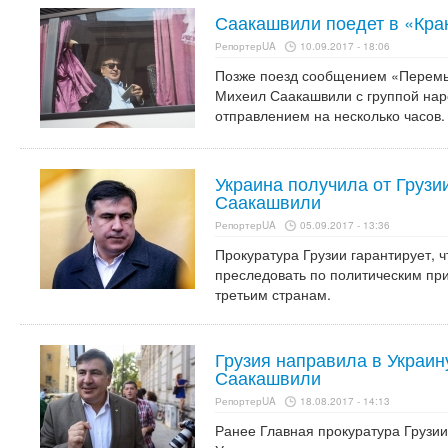
Саакашвили поедет в «Кра
РепортерUA
10.09.2017 - 18:06
Позже поезд сообщением «Перемыш
Михеил Саакашвили с группой нар
отправлением на несколько часов.
Украина получила от Грузи
Саакашвили
РепортерUA
05.09.2017 - 13:36
Прокуратура Грузии гарантирует, 
преследовать по политическим при
третьим странам.
Грузия направила в Украин
Саакашвили
РепортерUA
18.08.2017 - 14:13
Ранее Главная прокуратура Грузи