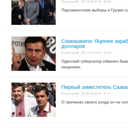
РепортерUA
19.08.2016 - 20:02
Парламентские выборы в Грузии со
Саакашвили: Яценюк зараб
долларов
РепортерUA
14.07.2016 - 22:00
Одесский губернатор обвинил бы
хищениях.
Первый заместитель Саака
РепортерUA
29.06.2016 - 21:11
О причинах своего ухода он не со