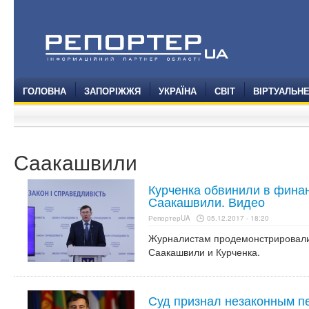
ГОЛОВНА
ЗАПОРІЖЖЯ
УКРАЇНА
СВІТ
ВІРТУАЛЬН
Саакашвили
Курченка обвинили в финан
Саакашвили. Видео
РепортерUA
05.12.2017 - 18:20
Журналистам продемонстрировали 
Саакашвили и Курченка.
Суд признал незаконным п