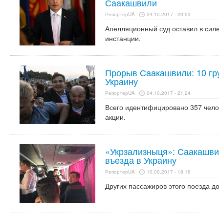
Саакашвили
РепортерUA
24.10.2017 - 20:53
Апелляционный суд оставил в си
инстанции.
Прорыв Саакашвили: 10 гр
Украину
РепортерUA
04.10.2017 - 21:24
Всего идентифицировано 357 чело
акции.
«Укрзализныця»: Саакашви
въезда в Украину
РепортерUA
10.09.2017 - 18:16
Других пассажиров этого поезда до