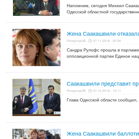
Напомним, сегодня Михеил Саакашв
Одесской областной государствен
Жена Саакашвили отказала
РепортерUA
07.11.2016 - 20:26
Сандра Рулофс прошла в парламе
оппозиционной партии Единое на
Саакашвили представит пр
РепортерUA
07.10.2016 - 10:11
Глава Одесской области сообщил, 
Жена Саакашвили баллотир