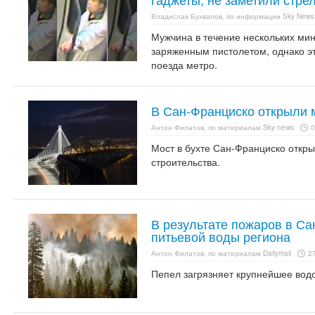
Владислав Бухвалов, по информации Sky News
Мужчина в течение нескольких ми
заряженным пистолетом, однако эт
поезда метро.
В Сан-Франциско открыли м
Антон Филатов, по материалам Sky news
0
Мост в бухте Сан-Франциско откры
строительства.
В результате пожаров в Са
питьевой воды региона
Антон Филатов, по материалам Dailymail
27
Пепел загрязняет крупнейшее вод