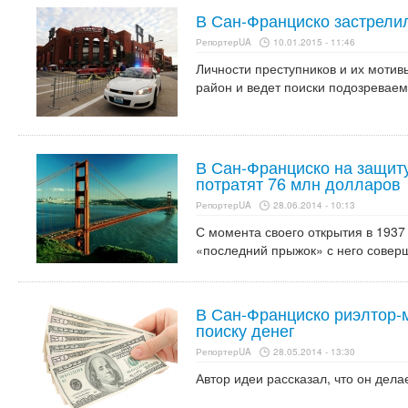
В Сан-Франциско застрели
РепортерUA
10.01.2015 - 11:46
Личности преступников и их мотив
район и ведет поиски подозреваем
В Сан-Франциско на защиту
потратят 76 млн долларов
РепортерUA
28.06.2014 - 10:13
С момента своего открытия в 1937
«последний прыжок» с него соверш
В Сан-Франциско риэлтор-
поиску денег
РепортерUA
28.05.2014 - 13:30
Автор идеи рассказал, что он дела