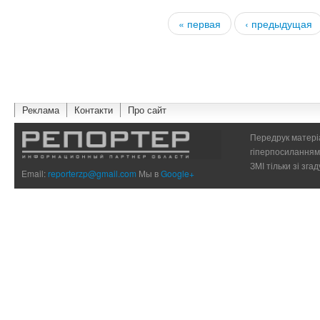
« первая
‹ предыдущая
Страницы
Реклама
Контакти
Про сайт
Передрук матеріа
гіперпосиланням 
ЗМІ тільки зі зг
Email:
reporterzp@gmail.com
Мы в
Google+