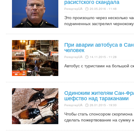
расистского скандала
РепортерUA
20.05.2016 - 11:48
Это произошло через несколько час
подчиненных застрелил чернокож
При аварии автобуса в Са
человек
РепортерUA
14.11.2015 - 11:28
Автобус с туристами на большой с
Одиноким жителям Сан-Фр
шефство над тараканами
РепортерUA
26.01.2015 - 19:00
Чтобы стать спонсором скорпиона
сделать пожертвование на сумму 