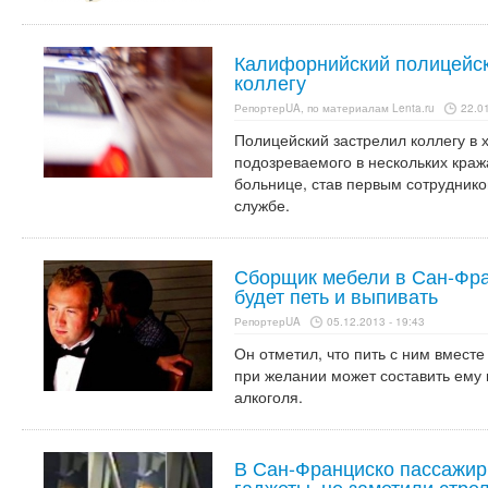
Калифорнийский полицейск
коллегу
РепортерUA, по материалам Lenta.ru
22.01
Полицейский застрелил коллегу в 
подозреваемого в нескольких краж
больнице, став первым сотрудник
службе.
Сборщик мебели в Сан-Фра
будет петь и выпивать
РепортерUA
05.12.2013 - 19:43
Он отметил, что пить с ним вместе
при желании может составить ему
алкоголя.
В Сан-Франциско пассажир
гаджеты, не заметили стре