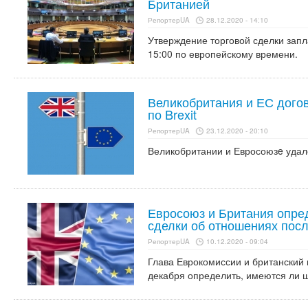
Британией
РепортерUA
28.12.2020 - 14:10
Утверждение торговой сделки запл
15:00 по европейскому времени.
Великобритания и ЕС догов
по Brexit
РепортерUA
23.12.2020 - 20:10
Великобритании и Евросоюзe удалос
Евросоюз и Британия опре
сделки об отношениях после
РепортерUA
10.12.2020 - 09:04
Глава Еврокомиссии и британский 
декабря определить, имеются ли 