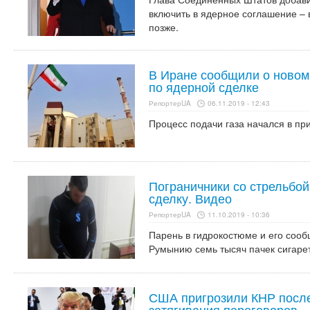
включить в ядерное соглашение – 
позже.
В Иране сообщили о новом
по ядерной сделке
РепортерUA
06.11.2019 - 12:43
Процесс подачи газа начался в пр
Пограничники со стрельбо
сделку. Видео
РепортерUA
11.10.2019 - 10:36
Парень в гидрокостюме и его сооб
Румынию семь тысяч пачек сигарет
США пригрозили КНР после
затягивания переговоров