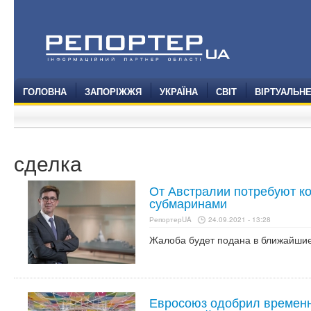
ГОЛОВНА
ЗАПОРІЖЖЯ
УКРАЇНА
СВІТ
ВІРТУАЛЬН
сделка
От Австралии потребуют ко
субмаринами
РепортерUA
24.09.2021 - 13:28
Жалоба будет подана в ближайшие
Евросоюз одобрил временн