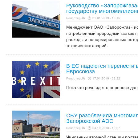
Руководство «Запорожгаза
государству многомиллион
РепортерUA
31.01.2019 - 10:15
Менеджмент ОАО «Запорожгаз» ис
потребленный природный газ как 
расходы и ненормированные поте
технических аварий.
В ЕС надеются перенести 
Евросоюза
РепортерUA
17.01.2019 - 09:22
Пока что речь идет о переносе дан
СБУ разоблачила многомил
Запорожской АЭС
РепортерUA
04.10.2018 - 10:07
Чиновники атомной станции подтв