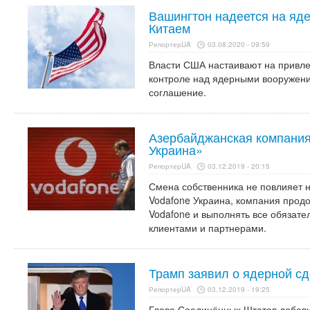
Вашингтон надеется на яде
Китаем
РепортерUA
03.08.2020 - 09:59
Власти США настаивают на привле
контроле над ядерными вооружени
соглашение.
Азербайджанская компания
Украина»
РепортерUA
03.12.2019 - 20:15
Смена собственника не повлияет 
Vodafone Украина, компания продо
Vodafone и выполнять все обязате
клиентами и партнерами.
Трамп заявил о ядерной сд
РепортерUA
03.12.2019 - 19:25
Глава Соединённых Штатов добави