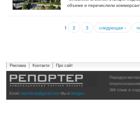
объеме и перечислили коммерсант
1
2
3
следующая ›
п
Страницы
Реклама
Контакти
Про сайт
Передрук матеріа
гіперпосиланням 
ЗМІ тільки зі зг
Email:
reporterzp@gmail.com
Мы в
Google+