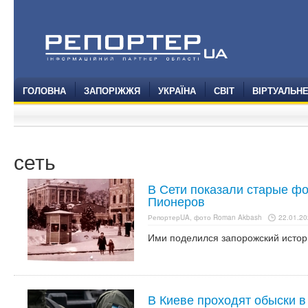
ГОЛОВНА
ЗАПОРІЖЖЯ
УКРАЇНА
СВІТ
ВІРТУАЛЬН
сеть
В Сети показали старые ф
Пионеров
РепортерUA, фото Roman Akbash
22.01.20
Ими поделился запорожский истор
В Киеве проходят обыски в