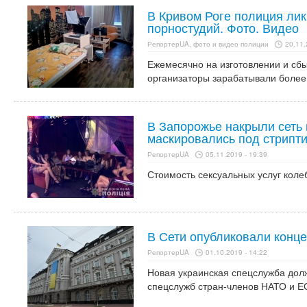
В Кривом Роге полиция лик
порностудий. Фото. Видео
РепортерUA, фото и видео полиции
20.11.
Ежемесячно на изготовлении и сб
организаторы зарабатывали более
В Запорожье накрыли сеть
маскировались под стрипти
РепортерUA
05.11.2019 - 19:39
Стоимость сексуальных услуг колеб
В Сети опубликовали конц
РепортерUA
01.10.2019 - 14:22
Новая украинская спецслужба дол
спецслужб стран-членов НАТО и Е