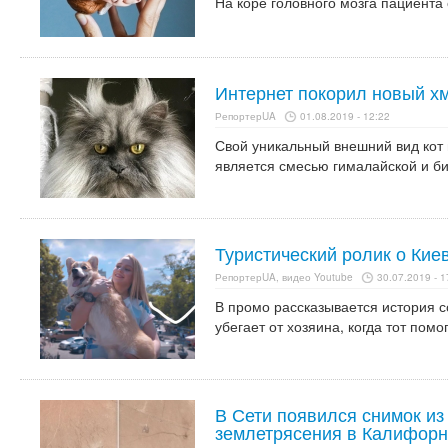
На коре головного мозга пациента
Интернет покорил новый хм
РепортерUA
01.08.2019 - 12:22
Свой уникальный внешний вид кот 
является смесью гималайской и б
Туристический ролик о Киев
РепортерUA, видео Youtube
30.07.2019 - 1
В промо рассказывается история со
убегает от хозяина, когда тот помо
В Сети появился снимок из
землетрясения в Калифор