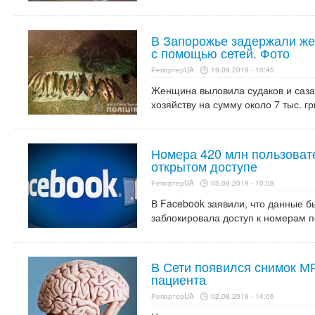
В Запорожье задержали же
с помощью сетей. Фото
РепортерUA
19.09.2019 - 10:45
Женщина выловила судаков и саза
хозяйству на сумму около 7 тыс. гр
Номера 420 млн пользоват
открытом доступе
РепортерUA
05.09.2019 - 10:08
В Facebook заявили, что данные б
заблокировала доступ к номерам п
В Сети появился снимок МР
пациента
РепортерUA
02.08.2019 - 14:06