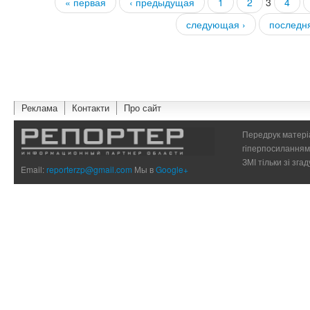
« первая
‹ предыдущая
1
2
3
4
Страницы
следующая ›
последн
Реклама
Контакти
Про сайт
Передрук матеріа
гіперпосиланням 
ЗМІ тільки зі зг
Email:
reporterzp@gmail.com
Мы в
Google+