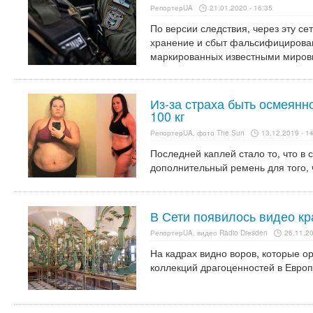
РепортерUA
21.01.2020 - 16:35
По версии следствия, через эту с
хранение и сбыт фальсифицированн
маркированных известными миро
Из-за страха быть осмеянн
100 кг
РепортерUA, фото The Sun
13.12.2019 - 1
Последней каплей стало то, что в
дополнительный ремень для того, 
В Сети появилось видео кр
РепортерUA, видео Radio Drеsden
26.11.20
На кадрах видно воров, которые о
коллекций драгоценностей в Европ