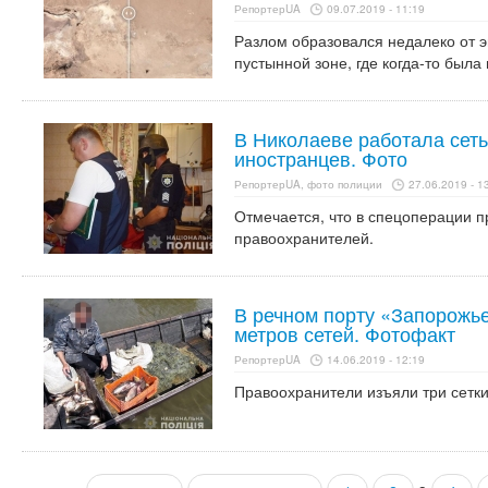
РепортерUA
09.07.2019 - 11:19
Разлом образовался недалеко от э
пустынной зоне, где когда-то была 
В Николаеве работала сеть
иностранцев. Фото
РепортерUA, фото полиции
27.06.2019 - 1
Отмечается, что в спецоперации п
правоохранителей.
В речном порту «Запорожье
метров сетей. Фотофакт
РепортерUA
14.06.2019 - 12:19
Правоохранители изъяли три сетк