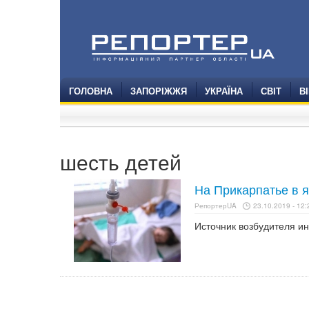
ГОЛОВНА
ЗАПОРІЖЖЯ
УКРАЇНА
СВІТ
В
шесть детей
На Прикарпатье в я
РепортерUA
23.10.2019 - 12:
Источник возбудителя и