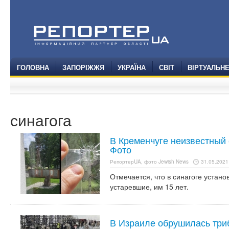
ГОЛОВНА
ЗАПОРІЖЖЯ
УКРАЇНА
СВІТ
ВІРТУАЛЬН
синагога
В Кременчуге неизвестный 
Фото
РепортерUA, фото Jewish News
31.05.2021 
Отмечается, что в синагоге устан
устаревшие, им 15 лет.
В Израиле обрушилась триб