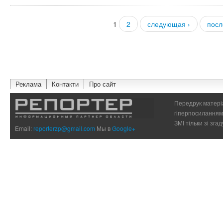
1
2
следующая ›
посл
Страницы
Реклама
Контакти
Про сайт
Передрук матеріа
гіперпосиланням 
ЗМІ тільки зі зг
Email:
reporterzp@gmail.com
Мы в
Google+