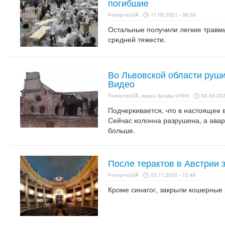
погибшие
РепортерUA
17.05.2021 - 08:50
Остальные получили легкие травм
средней тяжести.
Во Львовской области руши
Видео
РепортерUA, видео Броды online
02.03.202
Подчеркивается, что в настоящее 
Сейчас колонна разрушена, а ава
больше.
После терактов в Австрии 
РепортерUA
03.11.2020 - 12:48
Кроме синагог, закрыли кошерные