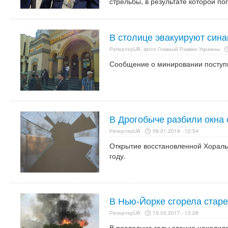
стрельбы, в результате которой п
В столице эвакуируют сина
РепортерUA, фото Главный Раввин Украины
Сообщение о минировании поступи
В Дрогобыче разбили окна 
РепортерUA
09.01.2019 - 12:54
Открытие восстановленной Хораль
году.
В Нью-Йорке сгорела старе
РепортерUA
15.05.2017 - 13:28
В последние годы здание находило