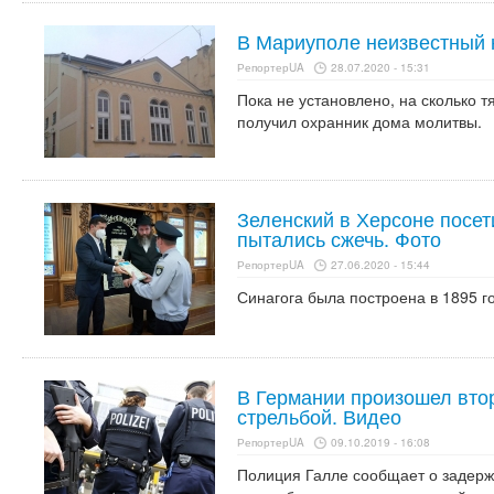
В Мариуполе неизвестный 
РепортерUA
28.07.2020 - 15:31
Пока не установлено, на сколько
получил охранник дома молитвы.
Зеленский в Херсоне посет
пытались сжечь. Фото
РепортерUA
27.06.2020 - 15:44
Синагога была построена в 1895 го
В Германии произошел втор
стрельбой. Видео
РепортерUA
09.10.2019 - 16:08
Полиция Галле сообщает о задерж