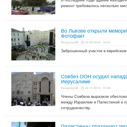
ремонт требовалось несколько ми
Во Львове открыли мемори
Фотофакт
РепортерUA
05.09.2016 - 16:41
Заброшенный участок в еврейском 
Совбез ООН осудил нападе
Иерусалиме
РепортерUA
20.11.2014 - 10:48
Члены Совбеза выразили обеспоко
между Израилем и Палестиной и п
сотрудничеству.
Палестинцы празднуют тер