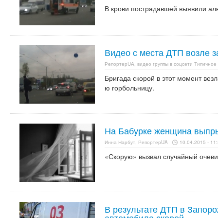
В крови пострадавшей выявили алк
Видео с места ДТП возле з
РепортерUA, видео группы в соцсети Типичное
Бригада скорой в этот момент везл
ю горбольницу.
На Бабурке женщина выпры
Инна Нарбут, РепортерUA
10.04.2015 - 11
«Скорую» вызвал случайный очеви
В результате ДТП в Запоро
автомобиле скорой