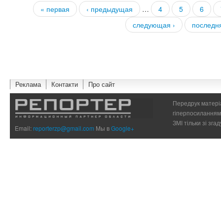
« первая
‹ предыдущая
…
4
5
6
Страницы
следующая ›
последн
Реклама
Контакти
Про сайт
Передрук матеріа
гіперпосиланням 
ЗМІ тільки зі зг
Email:
reporterzp@gmail.com
Мы в
Google+