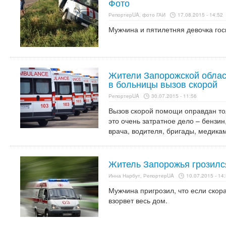
Фото
РепортерUA, фото ГАИ
17.08.2015 - 14:52
Мужчина и пятилетняя девочка го
Жители Запорожской обла
в больницы вызов скорой
РепортерUA
30.07.2015 - 11:56
Вызов скорой помощи оправдан тол
это очень затратное дело – бензи
врача, водителя, бригады, медика
Житель Запорожья грозилс
Инна Нарбут, РепортерUA
10.07.2015 - 14
Мужчина пригрозил, что если скора
взорвет весь дом.