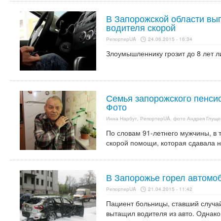
В Запорожской области вып
водителя скорой
РепортерUA
24.06.2015 - 16:34
Злоумышленнику грозит до 8 лет 
Семья запорожского пенси
Фото
Инна Нарбут, РепортерUA, фото Андрея Глуще
По словам 91-летнего мужчины, в 
скорой помощи, которая сдавала н
В Запорожье горел автомоб
РепортерUA
21.04.2015 - 11:42
Пациент больницы, ставший случа
вытащил водителя из авто. Однако