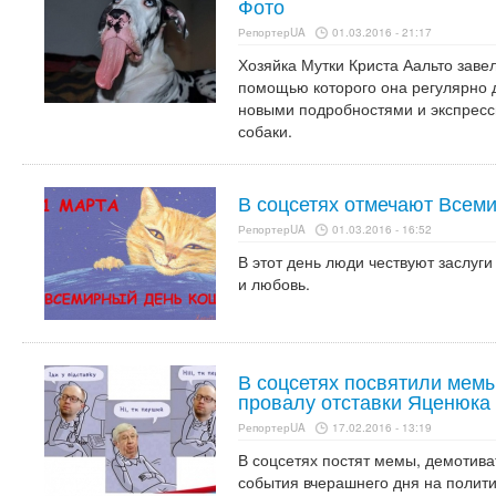
Фото
РепортерUA
01.03.2016 - 21:17
Хозяйка Мутки Криста Аальто завел
помощью которого она регулярно 
новыми подробностями и экспрес
собаки.
В соцсетях отмечают Всем
РепортерUA
01.03.2016 - 16:52
В этот день люди чествуют заслуги
и любовь.
В соцсетях посвятили мем
провалу отставки Яценюка
РепортерUA
17.02.2016 - 13:19
В соцсетях постят мемы, демотив
события вчерашнего дня на полит