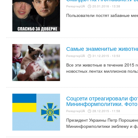
РепортерUA
20.01.2016 - 13:38
Пользователи постят забавные ме
Самые знаменитые животны
РепортерUA
31.12.2015 - 13:53
Все эти животные в течение 2015 
новостных лентах миллионов поль
Соцсети отреагировали фо
Мининформполитики. Фото
РепортерUA
28.12.2015 - 11:58
Президент Украины Петр Порошенк
Мининформполитики эмблему и фл