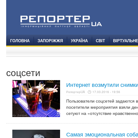
ГОЛОВНА
ЗАПОРІЖЖЯ
УКРАЇНА
СВІТ
ВІРТУАЛЬН
соцсети
Интернет возмутили снимки
РепортерUA
17.03.2016 - 19:56
Пользователи соцсетей задаются в
посетители мероприятия взяли ден
сетуют на «отсутствие нравственно
Самая эмоциональная собак