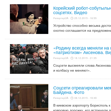
Корейский робот-собутыль
соцсетях. Видео
РепортерUA
25.12.2015 - 16:55
Устройство способно весьма досто
охотно соглашается на предложени
«Родину всегда меняли на 
«патриотизм» Аксенова. Ви
РепортерUA
18.12.2015 - 21:35
Соцсети высмеяли слова Аксенова 
и колбасу не меняют».
Соцсети отреагировали ме
Байдена. Фото
РепортерUA
08.12.2015 - 16:49
В киевском аэропорту Борисполь к
ковровую дорожку, его встречали д