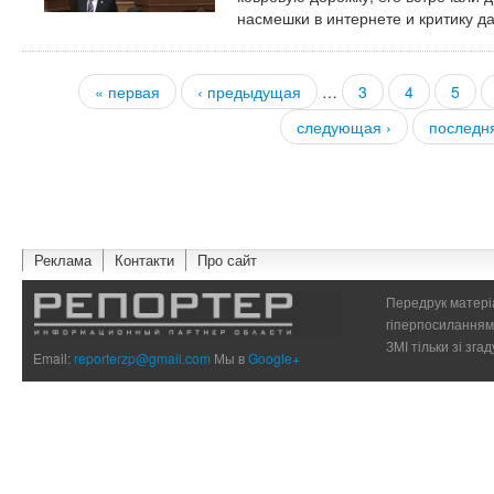
насмешки в интернете и критику д
« первая
‹ предыдущая
…
3
4
5
Страницы
следующая ›
последн
Реклама
Контакти
Про сайт
Передрук матеріа
гіперпосиланням 
ЗМІ тільки зі зг
Email:
reporterzp@gmail.com
Мы в
Google+