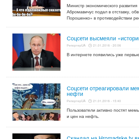
Министр экономического развития 
Абромавичус подал в отставку, об
Порошенко» в противодействии р
Соцсети высмеяли «истори
РепортерUA
21.01.2016 - 20:06
В интернете появились уже первы
Соцсети отреагировали ме
нефти
РепортерUA
21.01.2016 - 15:40
Пользователи активно постят мем
и цен на нефть.
Скандал на Hromadske.tv 