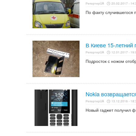
РепортерUA
20.02.2017 - 14:
По факту случившегося 
В Киеве 15-летний 
РепортерUA
12.01.2017 - 19:
Подросток с ножом отоб
Nokia возвращаетс
РепортерUA
13.12.2016 - 18:
Новый гаджет получил ф