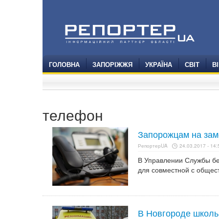
ГОЛОВНА
ЗАПОРІЖЖЯ
УКРАЇНА
СВІТ
В
телефон
Запорожцам на заме
РепортерUA
24.03.2017 - 14:
В Управлении Службы бе
для совместной с общес
В Новгороде школь