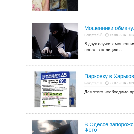
Мошенники обманул
РепортерUA
16.08.2016 - 12:
В двух случаях мошенни
попал в полицию».
Парковку в Харько
РепортерUA
27.07.2016 - 16:
Для этого необходимо пр
В Одессе запорожс
Фото