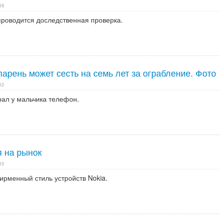
38
проводится доследственная проверка.
парень может сесть на семь лет за ограбление. Фото
02
рал у мальчика телефон.
я на рынок
35
ирменный стиль устройств Nokia.