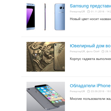
Samsung представи
РепортерUA
01.11.2016 - 14:
Новый цвет носит назван
Ювелирный дом во 
РепортерUA, фото Ouvri
28.1
Корпус гаджета выполне
Обладатели iPhone
РепортерUA
23.09.2016 - 19:
Многие пользователи жал