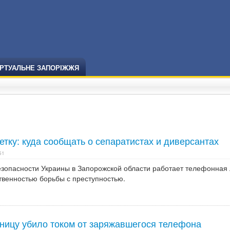
ІРТУАЛЬНЕ ЗАПОРІЖЖЯ
тку: куда сообщать о сепаратистах и диверсантах
51
зопасности Украины в Запорожской области работает телефонная
твенностью борьбы с преступностью.
ницу убило током от заряжавшегося телефона