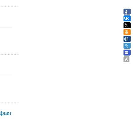
офакт