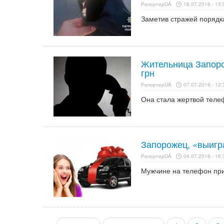
РепортерUA
18.07.2016 - 13:
Заметив стражей порядка
Жительница Запоро
грн
РепортерUA
07.07.2016 - 12:
Она стала жертвой теле
Запорожец, «выигр
РепортерUA
04.07.2016 - 16:
Мужчине на телефон при