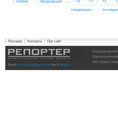
« первая
‹ предыдущая
…
10
11
12
1
Страницы
следующая ›
последн
Реклама
Контакти
Про сайт
Передрук матеріа
гіперпосиланням 
ЗМІ тільки зі зг
Email:
reporterzp@gmail.com
Мы в
Google+