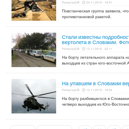
РепортерUA
24.11.2015 - 16:51
Повстанческая группа заявила, чт
противотанковой ракетой.
Стали известны подробнос
вертолета в Словакии. Фот
РепортерUA
13.11.2015 - 22:11
На борту летательного аппарата н
выходцев из стран юго-восточной 
На упавшем в Словакии ве
РепортерUA
13.11.2015 - 19:04
На борту разбившегося в Словакии
четверо выходцев из Юго-Восточно