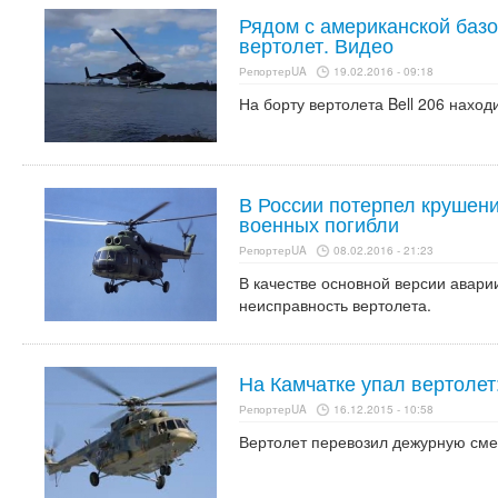
Рядом с американской баз
вертолет. Видео
РепортерUA
19.02.2016 - 09:18
На борту вертолета Bell 206 наход
В России потерпел крушени
военных погибли
РепортерUA
08.02.2016 - 21:23
В качестве основной версии авари
неисправность вертолета.
На Камчатке упал вертолет
РепортерUA
16.12.2015 - 10:58
Вертолет перевозил дежурную смен