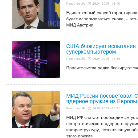
РепортерUA
29.04.2015 - 18:10
Единственный способ гарантироват
будет использоваться снова, – это
МИД Австрии.
США блокирует испытания 
суперкомпьютером
РепортерUA
09.04.2015 - 18:59
Правительства редко блокируют эк
МИД России посоветовал С
ядерное оружие из Европы
РепортерUA
24.03.2015 - 16:31
МИД РФ считает необходимым уст
нестратегического ядерного оружи
инфраструктуру, позволяющую обе
этого оружия.