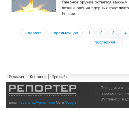
Ядерное оружие остается важным
возникновения ядерных конфликтов
России.
« первая
‹ предыдущая
1
2
3
4
Страницы
последняя »
Реклама
Контакти
Про сайт
Передрук матеріа
гіперпосиланням 
ЗМІ тільки зі зг
Email:
reporterzp@gmail.com
Мы в
Google+