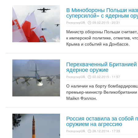
В Минобороны Польши наз
суперсилой» с ядерным ор
РепортерUA
09.02.2015 - 20:31
Министр обороны Польши считает,
к имперской политике, отметив, чт
Крыма и событий на Донбассе.
Перехваченный Британией 
ядерное оружие
РепортерUA
02.02.2015 - 11:57
О наличии на борту бомбардиров
премьер-министр Великобритании
Майкл Фэллон.
Россия оставила за собой 
оружием на агрессию
РепортерUA
26.12.2014 - 17:35