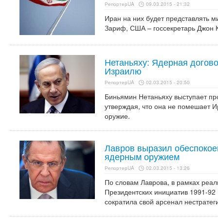
РепортерUA
09.03.2015 - 21:32
Иран на них будет представлять 
Зариф, США – госсекретарь Джон 
Нетаньяху: Ядерная догово
Израилю
РепортерUA
02.03.2015 - 20:50
Биньямин Нетаньяху выступает пр
утверждая, что она не помешает 
оружие.
Лавров выразил обеспокое
ядерным оружием
РепортерUA
02.03.2015 - 13:26
По словам Лаврова, в рамках реа
Президентских инициатив 1991-92 
сократила свой арсенал нестратег