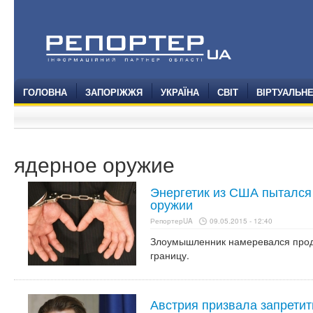
ГОЛОВНА
ЗАПОРІЖЖЯ
УКРАЇНА
СВІТ
ВІРТУАЛЬН
ядерное оружие
Энергетик из США пытался
оружии
РепортерUA
09.05.2015 - 12:40
Злоумышленник намеревался прод
границу.
Австрия призвала запретит