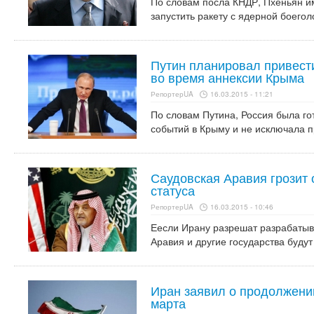
По словам посла КНДР, Пхеньян и
запустить ракету с ядерной боегол
Путин планировал привест
во время аннексии Крыма
РепортерUA
16.03.2015 - 11:21
По словам Путина, Россия была го
событий в Крыму и не исключала п
Саудовская Аравия грозит 
статуса
РепортерUA
16.03.2015 - 10:46
Еесли Ирану разрешат разрабатыв
Аравия и другие государства будут
Иран заявил о продолжени
марта