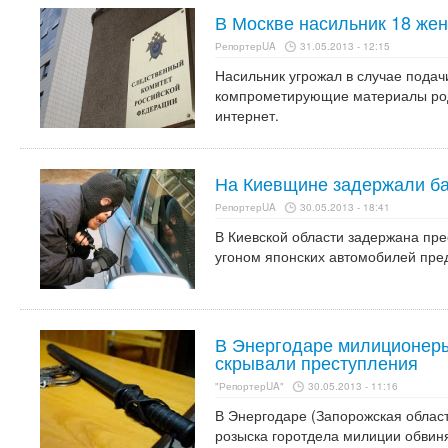
В Москве насильник 18 жен
РепортерUA
31.05.2013 - 12:15
Насильник угрожал в случае подач
компрометирующие материалы род
интернет.
На Киевщине задержали ба
РепортерUA
30.05.2013 - 18:41
В Киевской области задержана пр
угоном японских автомобилей пред
В Энергодаре милиционер
скрывали преступления
"РепортерUA"
30.05.2013 - 11:16
В Энергодаре (Запорожская област
розыска горотдела милиции обвин