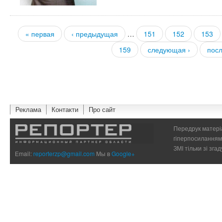
« первая
‹ предыдущая
…
151
152
153
Страницы
159
следующая ›
посл
Реклама
Контакти
Про сайт
Передрук матеріа
гіперпосиланням 
ЗМІ тільки зі зг
Email:
reporterzp@gmail.com
Мы в
Google+