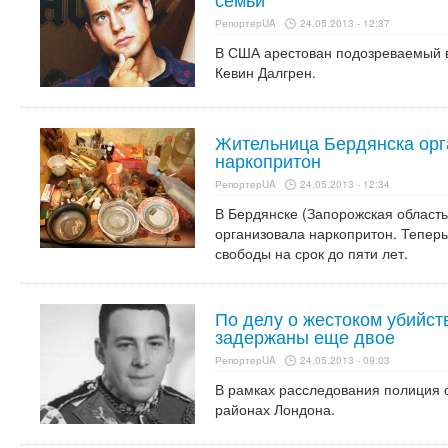
РепортерUA
24.05.2013 - 12:37
В США арестован подозреваемый в
Кевин Далгрен.
Жительница Бердянска орг
наркопритон
РепортерUA
24.05.2013 - 12:34
В Бердянске (Запорожская област
организовала наркопритон. Теперь
свободы на срок до пяти лет.
По делу о жестоком убийст
задержаны еще двое
РепортерUA
24.05.2013 - 09:03
В рамках расследования полиция 
районах Лондона.