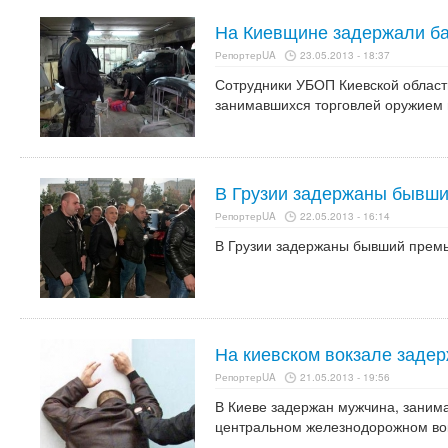
На Киевщине задержали ба
РепортерUA
23.05.2013 - 18:37
Сотрудники УБОП Киевской област
занимавшихся торговлей оружием и
В Грузии задержаны бывши
РепортерUA
22.05.2013 - 16:14
В Грузии задержаны бывший премь
На киевском вокзале заде
РепортерUA
21.05.2013 - 19:56
В Киеве задержан мужчина, заним
центральном железнодорожном во