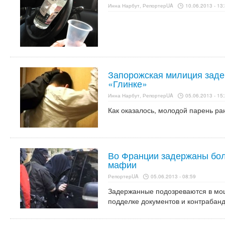
Инна Нарбут, РепортерUA
10.06.2013 - 13
Запорожская милиция заде
«Глинке»
Инна Нарбут, РепортерUA
05.06.2013 - 15
Как оказалось, молодой парень ра
Во Франции задержаны бол
мафии
РепортерUA
05.06.2013 - 08:59
Задержанные подозреваются в мош
подделке документов и контрабанд