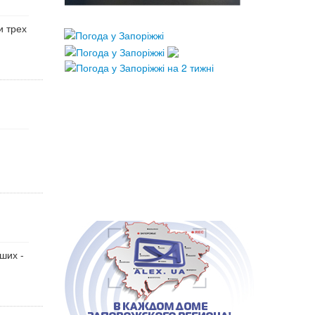
и трех
ших -