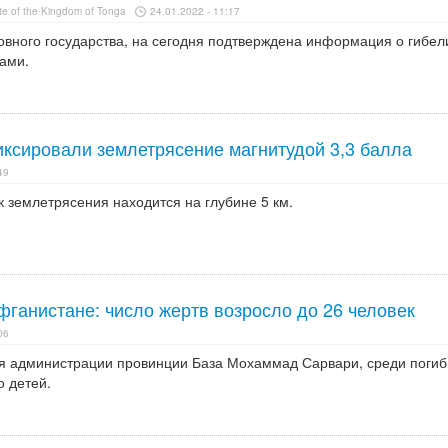
te of the Kingdom of Tonga
24.01.2022 - 11:17
овного государства, на сегодня подтверждена информация о гибел
нами.
иксировали землетрясение магнитудой 3,3 балла
49
к землетрясения находится на глубине 5 км.
ганистане: число жертв возросло до 26 человек
06
я администрации провинции База Мохаммад Сарвари, среди погиб
о детей.