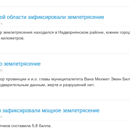
ой области зафиксировали землетрясение
15
тр землетрясения находился в Надворнянском районе, южнее горо
 километров.
о землетрясение
45
тор провинции и и.о. главы муниципалитета Вана Мехмет Эмин Би
редварительным данным, жертв и разрушений нет.
и зафиксировали мощное землетрясение
07
чков составила 5,8 балла.