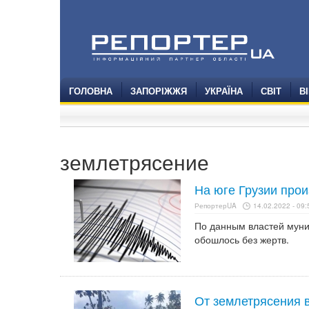
ГОЛОВНА
ЗАПОРІЖЖЯ
УКРАЇНА
СВІТ
В
землетрясение
На юге Грузии про
РепортерUA
14.02.2022 - 09:
По данным властей муни
обошлось без жертв.
От землетрясения 