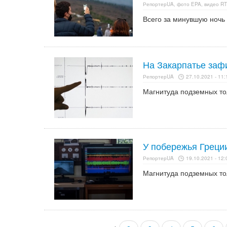
РепортерUA, фото EPA, видео RTV
Всего за минувшую ночь
На Закарпатье заф
РепортерUA
27.10.2021 - 11:
Магнитуда подземных тол
У побережья Греци
РепортерUA
19.10.2021 - 12:
Магнитуда подземных тол