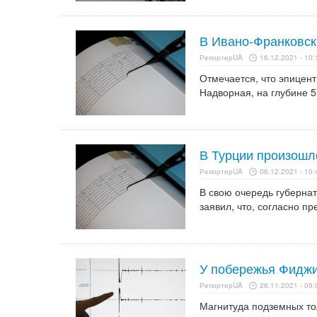
В Ивано-Франковск
РепортерUA
16.12.2021 - 10:
Отмечается, что эпицен
Надворная, на глубине 5
В Турции произошл
РепортерUA
06.12.2021 - 10:
В свою очередь губерна
заявил, что, согласно п
У побережья Фидж
РепортерUA
26.11.2021 - 09:
Магнитуда подземных тол