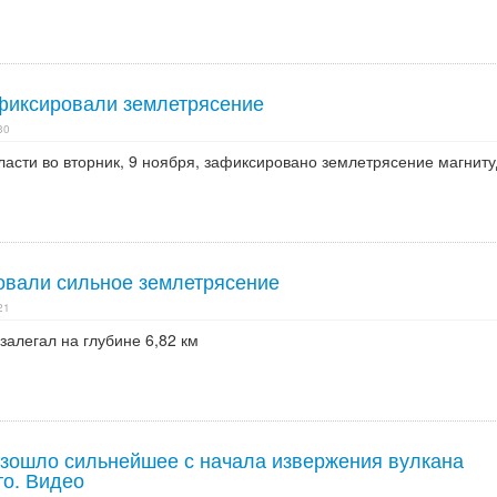
фиксировали землетрясение
30
асти во вторник, 9 ноября, зафиксировано землетрясение магниту
овали сильное землетрясение
21
залегал на глубине 6,82 км
зошло сильнейшее с начала извержения вулкана
то. Видео