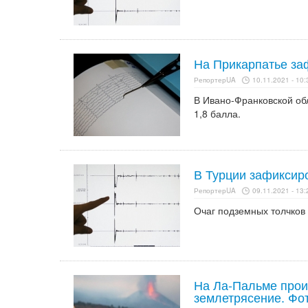
На Прикарпатье за
РепортерUA
10.11.2021 - 10:
В Ивано-Франковской обл
1,8 балла.
В Турции зафиксир
РепортерUA
09.11.2021 - 13:
Очаг подземных толчков 
На Ла-Пальме прои
землетрясение. Фо