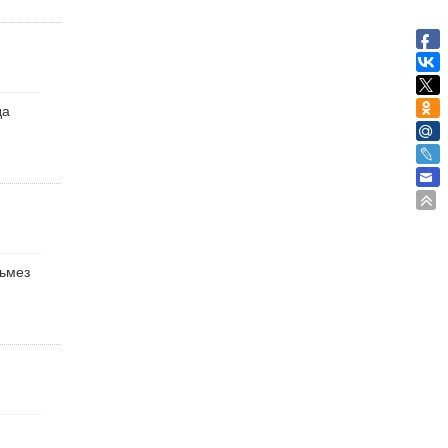
да
льмез