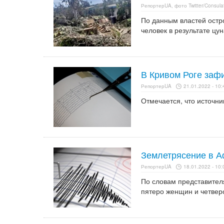
РепортерUA, фото Twitter/Consula
По данным властей остр
человек в результате цу
В Кривом Роге заф
РепортерUA
21.01.2022 - 10:
Отмечается, что источни
Землетрясение в Аф
РепортерUA
18.01.2022 - 10:
По словам представител
пятеро женщин и четвер