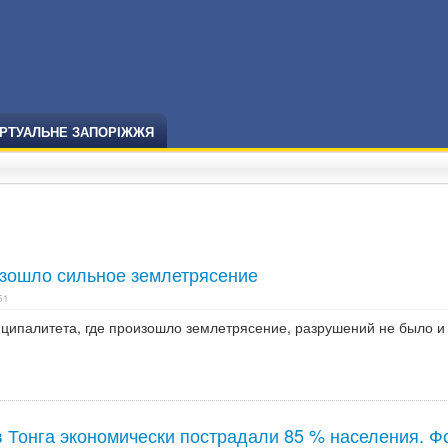
ІРТУАЛЬНЕ ЗАПОРІЖЖЯ
изошло сильное землетрясение
51
ципалитета, где произошло землетрясение, разрушений не было и
в Тонга экономически пострадали 85 % населения. Ф