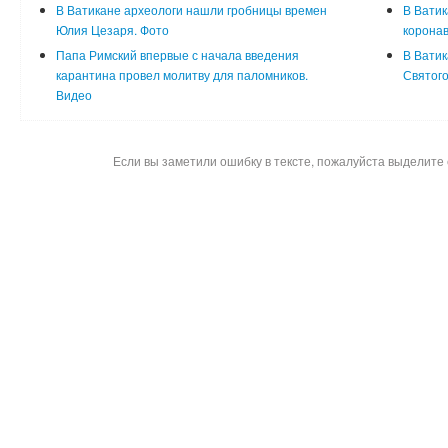
В Ватикане археологи нашли гробницы времен
В Ватик
Юлия Цезаря. Фото
корона
Папа Римский впервые с начала введения
В Ватик
карантина провел молитву для паломников.
Святог
Видео
Если вы заметили ошибку в тексте, пожалуйста выделите 