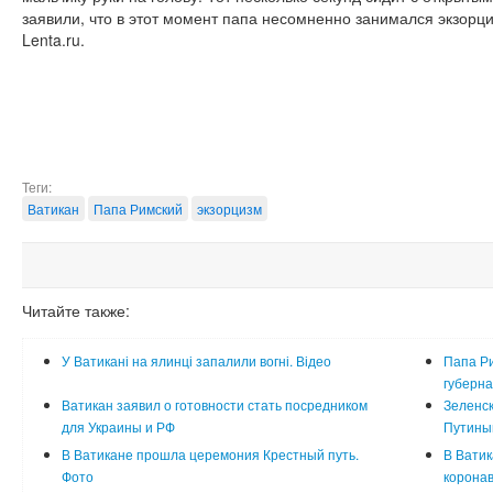
заявили, что в этот момент папа несомненно занимался экзорц
Lenta.ru.
Теги:
Ватикан
Папа Римский
экзорцизм
Читайте также:
У Ватикані на ялинці запалили вогні. Відео
Папа Р
губерн
Ватикан заявил о готовности стать посредником
Зеленск
для Украины и РФ
Путины
В Ватикане прошла церемония Крестный путь.
В Ватик
Фото
коронав