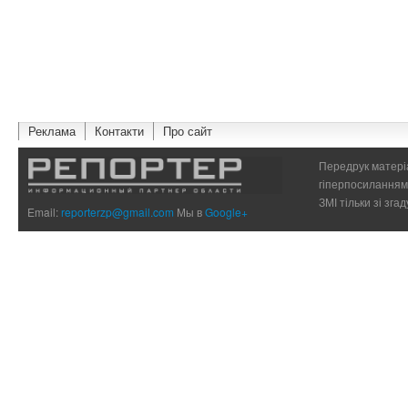
Реклама
Контакти
Про сайт
Передрук матеріа
гіперпосиланням 
ЗМІ тільки зі зг
Email:
reporterzp@gmail.com
Мы в
Google+