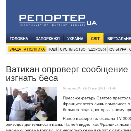
ГОЛОВНА
ЗАПОРІЖЖЯ
УКРАЇНА
СВІТ
ВІРТУАЛЬН
ВЛАДА ТА ПОЛІТИКА
ПОДІЇ
СУСПІЛЬСТВО
ЗДОРОВ'Я
КУЛЬТУРА
Ватикан опроверг сообщение 
изгнать беса
РепортерUA
21 мая 2013 - 18:48
Пресс-секретарь Святого престола
Франциск всего лишь помолился о 
больных людях, которых к нему пр
Ранее в эфире телеканала TV 2000
эпизодов деятельности папы. На ней видно, как Франциск ложи
мальчику руки на голову. Тот несколько секунд сидит с открыты