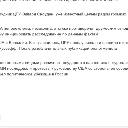
отрудник ЦРУ Эдвард Сноуден, уже известный целым рядом громких
ША неприемлема, незаконна, а также противоречит дружеским отн
му инициировать расследование по данным фактам.
А и Бразилии. Как выяснилось, ЦРУ прослушивало и следило в ин
Руссефф. После разоблачительных публикаций она отменила
кже первыми лицами различных государств в начале июля журнал
МИ последовали протесты к руководству США со стороны ее сосед
шел политическое убежище в России.