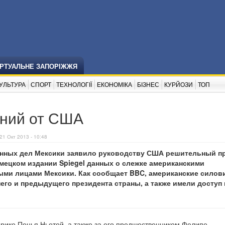
ІРТУАЛЬНЕ ЗАПОРІЖЖЯ
УЛЬТУРА
СПОРТ
ТЕХНОЛОГІЇ
ЕКОНОМІКА
БІЗНЕС
КУРЙОЗИ
ТОП
ений от США
21 Окт 2013 - 10:48
нных дел Мексики заявило руководству США решительный п
мецком издании Spiegel данных о слежке американскими
ыми лицами Мексики. Как сообщает BBC, американские силов
о и предыдущего президента страны, а также имели доступ 
рике Пенья Ньетой, а также за его предшественником Фелипе