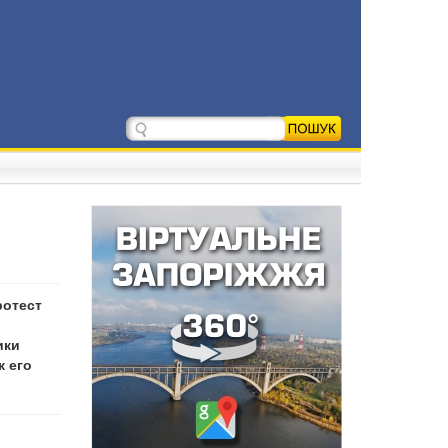
ротест
ики
к его