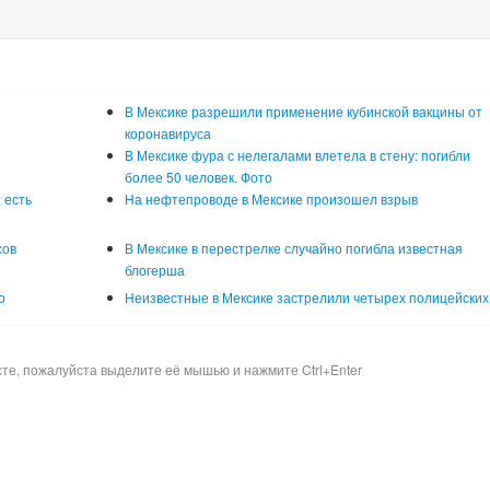
В Мексике разрешили применение кубинской вакцины от
коронавируса
В Мексике фура с нелегалами влетела в стену: погибли
более 50 человек. Фото
 есть
На нефтепроводе в Мексике произошел взрыв
сов
В Мексике в перестрелке случайно погибла известная
блогерша
о
Неизвестные в Мексике застрелили четырех полицейских
сте, пожалуйста выделите её мышью и нажмите Ctrl+Enter