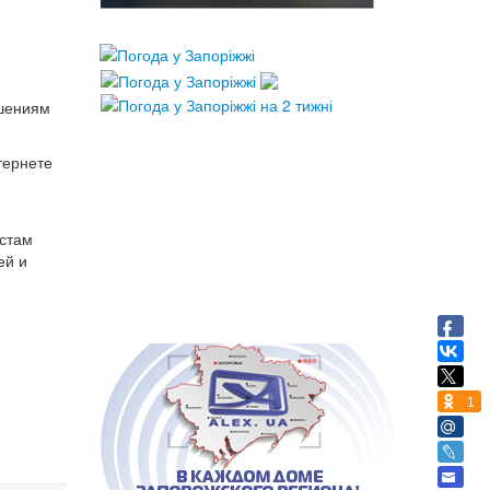
ошениям
тернете
истам
ей и
1