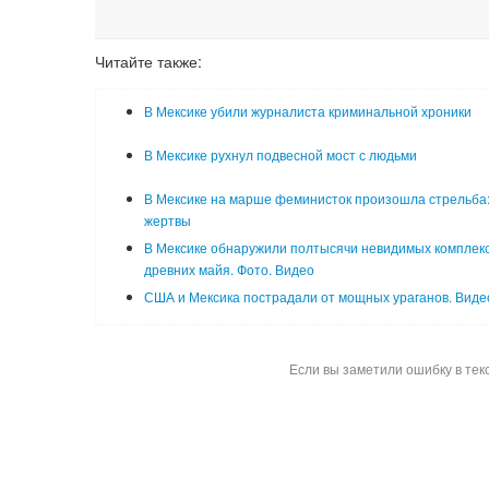
Читайте также:
В Мексике убили журналиста криминальной хроники
В Мексике рухнул подвесной мост с людьми
В Мексике на марше феминисток произошла стрельба:
жертвы
В Мексике обнаружили полтысячи невидимых комплек
древних майя. Фото. Видео
США и Мексика пострадали от мощных ураганов. Виде
Если вы заметили ошибку в тек