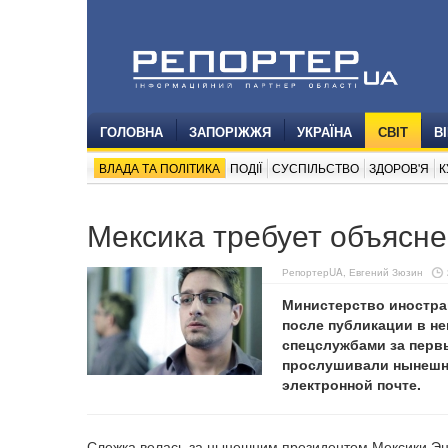
ГОЛОВНА
ЗАПОРІЖЖЯ
УКРАЇНА
СВІТ
В
ВЛАДА ТА ПОЛІТИКА
ПОДІЇ
СУСПІЛЬСТВО
ЗДОРОВ'Я
К
Мексика требует объясн
РепортерUA, Евгений Зюзин
Министерство иностра
после публикации в не
спецслужбами за перв
прослушивали нынешнег
электронной почте.
Слежка велась за нынешним президентом Мексики Эн