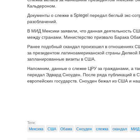
Кальдероном.
Документы о слежке в Spiegel передал беглый экс-с
разоблачений.
В МИД Мексики заявили, что данная деятельность С
между странами. Министерство призвало Барака Оба
Ранее подобный скандал произошел в отношениях СШ
за президентом латиноамериканской страны Дилмой 
запланированные визиты в США.
Напомним, данные о слежке ЦРУ за гражданами, а та
передал Эдвард Сноуден. После ряда публикаций в С
европейских государств. Сноуден бежал из США и на
Теги:
Мексика
США
Обама
Сноуден
слежка
скандал
МИД