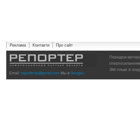
Реклама
Контакти
Про сайт
Передрук матеріа
гіперпосиланням 
ЗМІ тільки зі зг
Email:
reporterzp@gmail.com
Мы в
Google+