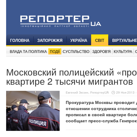
ГОЛОВНА
ЗАПОРІЖЖЯ
УКРАЇНА
СВІТ
ВІРТУАЛЬН
ВЛАДА ТА ПОЛІТИКА
ПОДІЇ
СУСПІЛЬСТВО
ЗДОРОВ'Я
КУЛЬТУРА
Московский полицейский «про
квартире 2 тысячи мигрантов
Евгений Зюзин, РепортерUA
29 Ноя 2013 -
Прокуратура Москвы проводит 
отношении сотрудника столично
прописал в своей квартире боле
сообщает пресс-служба Генпро