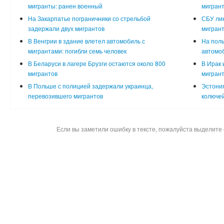
мигранты: ранен военный
мигран
На Закарпатье пограничники со стрельбой
СБУ лик
задержали двух мигрантов
мигрант
В Венгрии в здание влетел автомобиль с
На поль
мигрантами: погибли семь человек
автомоб
В Беларуси в лагере Брузги остаются около 800
В Ирак 
мигрантов
мигран
В Польше с полицией задержали украинца,
Эстония
перевозившего мигрантов
колюче
Если вы заметили ошибку в тексте, пожалуйста выделите 