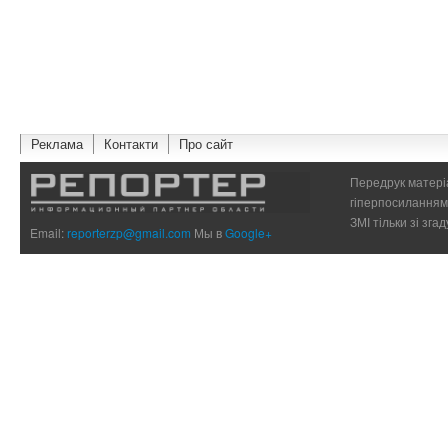
Реклама
Контакти
Про сайт
Передрук матеріа
гіперпосиланням 
ЗМІ тільки зі зг
Email:
reporterzp@gmail.com
Мы в
Google+