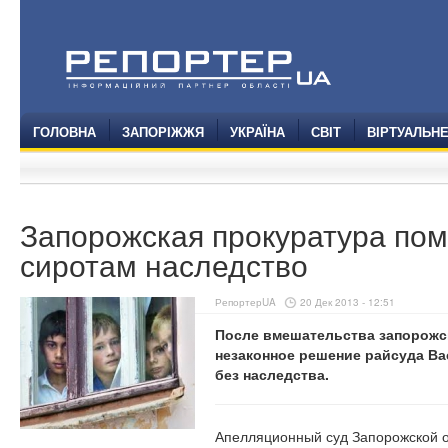
ГОЛОВНА
ЗАПОРІЖЖЯ
УКРАЇНА
СВІТ
ВІРТУАЛЬН
Запорожская прокуратура пом
сиротам наследство
РепортерUA
20 Дек 2013 - 12:51
После вмешательства запорожс
незаконное решение райсуда Ва
без наследства.
Апелляционный суд Запорожской о