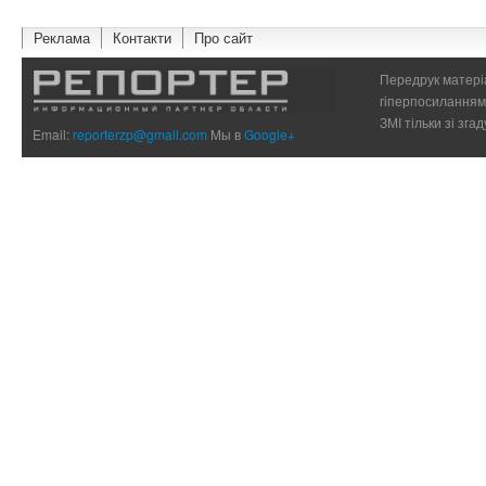
Реклама
Контакти
Про сайт
Передрук матеріа
гіперпосиланням 
ЗМІ тільки зі зг
Email:
reporterzp@gmail.com
Мы в
Google+