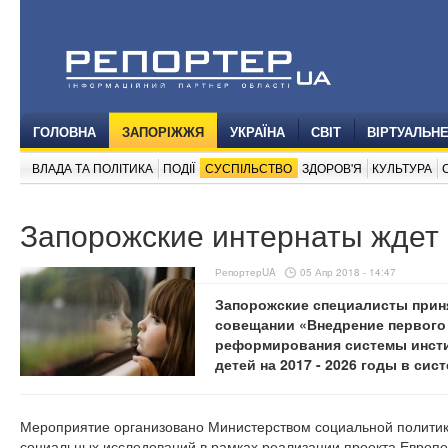
ГОЛОВНА
ЗАПОРІЖЖЯ
УКРАЇНА
СВІТ
ВІРТУАЛЬН
ВЛАДА ТА ПОЛІТИКА
ПОДІЇ
СУСПІЛЬСТВО
ЗДОРОВ'Я
КУЛЬТУРА
Запорожские интернаты ждет
РепортерUA
05 Апр 2018 - 14:47
Запорожские специалисты прин
совещании «Внедрение первого
реформирования системы инсти
детей на 2017 - 2026 годы в си
Мероприятие организовано Министерством социальной политик
социальных исследований в рамках реализации проекта Европе