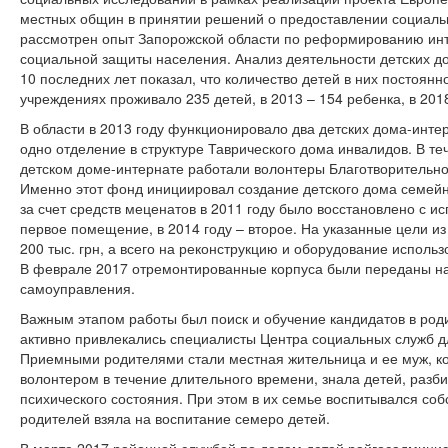
местных общин в принятии решений о предоставлении социаль
рассмотрен опыт Запорожской области по реформированию ин
социальной защиты населения. Анализ деятельности детских д
10 последних лет показал, что количество детей в них постоянно
учреждениях проживало 235 детей, в 2013 – 154 ребенка, в 2018
В области в 2013 году функционировало два детских дома-инте
одно отделение в структуре Таврического дома инвалидов. В те
детском доме-интернате работали волонтеры Благотворительн
Именно этот фонд инициировал создание детского дома семейн
за счет средств меценатов в 2011 году было восстановлено с 
первое помещение, в 2014 году – второе. На указанные цели и
200 тыс. грн, а всего на реконструкцию и оборудование использ
В феврале 2017 отремонтированные корпуса были переданы на
самоуправления.
Важным этапом работы был поиск и обучение кандидатов в роди
активно привлекались специалисты Центра социальных служб д
Приемными родителями стали местная жительница и ее муж, ко
волонтером в течение длительного времени, знала детей, разби
психического состояния. При этом в их семье воспитывался со
родителей взяла на воспитание семеро детей.