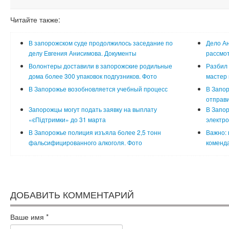
Читайте также:
В запорожском суде продолжилось заседание по
Дело Ан
делу Евгения Анисимова. Документы
рассмот
Волонтеры доставили в запорожские родильные
Разбил 
дома более 300 упаковок подгузников. Фото
мастер 
В Запорожье возобновляется учебный процесс
В Запор
отправи
Запорожцы могут подать заявку на выплату
В Запо
«єПідтримки» до 31 марта
электр
В Запорожье полиция изъяла более 2,5 тонн
Важно: 
фальсифицированного алкоголя. Фото
коменда
ДОБАВИТЬ КОММЕНТАРИЙ
Ваше имя
*