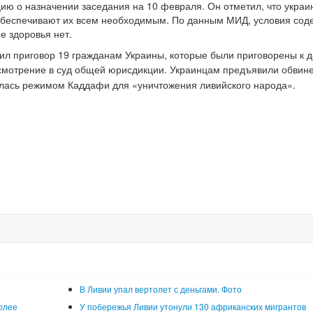
ю о назначении заседания на 10 февраля. Он отметил, что украи
обеспечивают их всем необходимым. По данным МИД, условия сод
е здоровья нет.
нил приговор 19 гражданам Украины, которые были приговорены к д
смотрение в суд общей юрисдикции. Украинцам
предъявили обвине
алась режимом Каддафи для «уничтожения ливийского народа».
В Ливии упал вертолет с деньгами. Фото
олее
У побережья Ливии утонули 130 африканских мигрантов