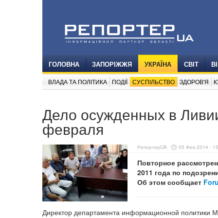
ГОЛОВНА
ЗАПОРІЖЖЯ
УКРАЇНА
СВІТ
В
ВЛАДА ТА ПОЛІТИКА
ПОДІЇ
СУСПІЛЬСТВО
ЗДОРОВ'Я
К
Дело осужденных в Ливии
февраля
РепортерUA
05 Фев 2014 - 1
Повторное рассмотрен
2011 года по подозрен
Об этом сообщает
For
Директор департамента информационной политики МИ