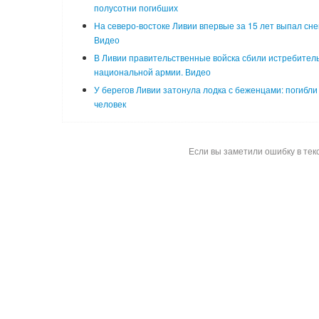
полусотни погибших
На северо-востоке Ливии впервые за 15 лет выпал снег
Видео
В Ливии правительственные войска сбили истребител
национальной армии. Видео
У берегов Ливии затонула лодка с беженцами: погибли
человек
Если вы заметили ошибку в тек