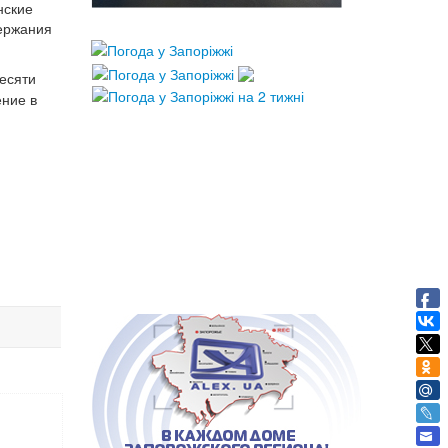
нские
ержания
есяти
ние в