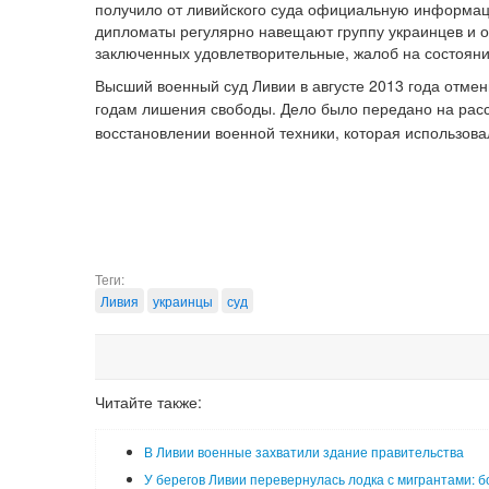
получило от ливийского суда официальную информаци
дипломаты регулярно навещают группу украинцев и 
заключенных удовлетворительные, жалоб на состояни
Высший военный суд Ливии в августе 2013 года отме
годам лишения свободы. Дело было передано на рас
восстановлении военной техники, которая использов
Теги:
Ливия
украинцы
суд
Читайте также:
В Ливии военные захватили здание правительства
У берегов Ливии перевернулась лодка с мигрантами: б