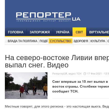
ГОЛОВНА
ЗАПОРІЖЖЯ
УКРАЇНА
СВІТ
ВІРТУАЛЬН
ВЛАДА ТА ПОЛІТИКА
ПОДІЇ
СУСПІЛЬСТВО
ЗДОРОВ'Я
КУЛЬТУРА
На северо-востоке Ливии впер
выпал снег. Видео
РепортерUA, видео ТСН
17 Фев 2021 - 12:
Снег впервые за 15 лет выпал в
восток страны. Столбики термо
сообщает ТСН.
Местные говорят, для этого региона - это настоящая вьюга. Вед