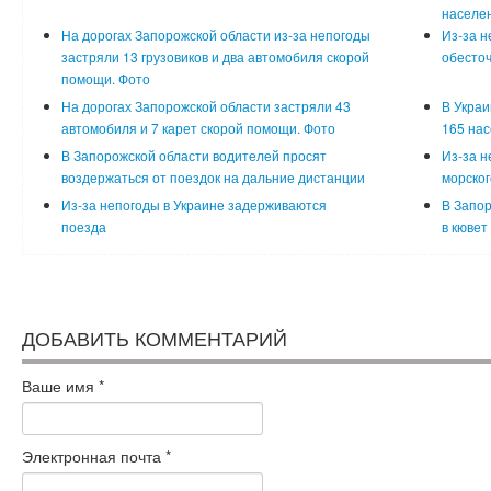
населен
На дорогах Запорожской области из-за непогоды
Из-за н
застряли 13 грузовиков и два автомобиля скорой
обесточ
помощи. Фото
На дорогах Запорожской области застряли 43
В Украи
автомобиля и 7 карет скорой помощи. Фото
165 нас
В Запорожской области водителей просят
Из-за н
воздержаться от поездок на дальние дистанции
морског
Из-за непогоды в Украине задерживаются
В Запор
поезда
в кювет
ДОБАВИТЬ КОММЕНТАРИЙ
Ваше имя
*
Электронная почта
*