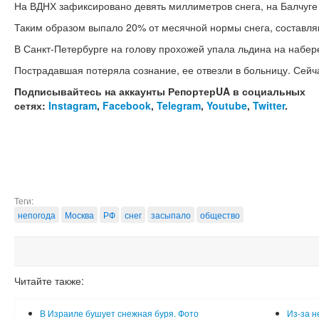
На ВДНХ зафиксировано девять миллиметров снега, на Балчуге -
Таким образом выпало 20% от месячной нормы снега, составл
В Санкт-Петербурге на голову прохожей упала льдина на набер
Пострадавшая потеряла сознание, ее отвезли в больницу. Сей
Подписывайтесь на аккаунты РепортерUA в социальных
сетях:
Instagram
,
Facebook
,
Telegram
,
Youtube
,
Twitter
.
Теги:
непогода
Москва
РФ
снег
засыпало
общество
Читайте также:
В Израиле бушует снежная буря. Фото
Из-за н