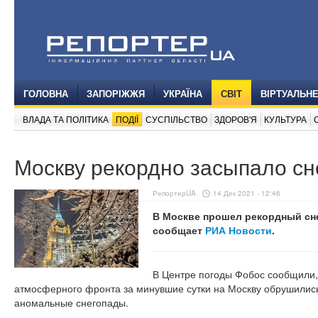
ГОЛОВНА
ЗАПОРІЖЖЯ
УКРАЇНА
СВІТ
ВІРТУАЛЬН
ВЛАДА ТА ПОЛІТИКА
ПОДІЇ
СУСПІЛЬСТВО
ЗДОРОВ'Я
КУЛЬТУРА
Москву рекордно засыпало сн
РепортерUA
14 Дек 2021 - 12:46
В Москве прошел рекордный сне
сообщает
РИА Новости
.
В Центре погоды Фобос сообщили, 
атмосферного фронта за минувшие сутки на Москву обрушилис
аномальные снегопады.