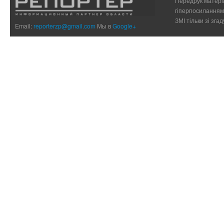
Передрук матеріа
гіперпосиланням 
ЗМІ тільки зі зг
Email:
reporterzp@gmail.com
Мы в
Google+