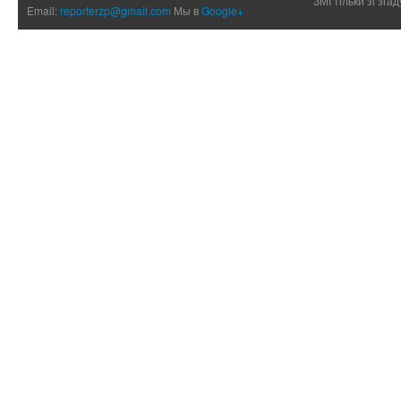
ЗМІ тільки зі зг
Email:
reporterzp@gmail.com
Мы в
Google+