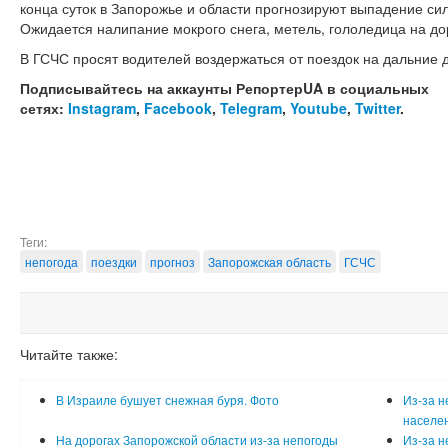
конца суток в Запорожье и области прогнозируют выпадение сил
Ожидается налипание мокрого снега, метель, гололедица на до
В ГСЧС просят водителей воздержаться от поездок на дальние 
Подписывайтесь на аккаунты РепортерUA в социальных
сетях:
Instagram
,
Facebook
,
Telegram
,
Youtube
,
Twitter
.
Теги:
непогода
поездки
прогноз
Запорожская область
ГСЧС
Читайте также:
В Израиле бушует снежная буря. Фото
Из-за н
населен
На дорогах Запорожской области из-за непогоды
Из-за н